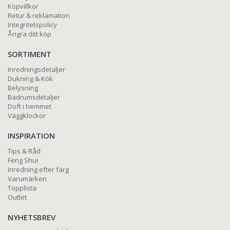
Köpvillkor
Retur & reklamation
Integritetspolicy
Ångra ditt köp
SORTIMENT
Inredningsdetaljer
Dukning & Kök
Belysning
Badrumsdetaljer
Doft i hemmet
Väggklockor
INSPIRATION
Tips & Råd
Feng Shui
Inredning efter färg
Varumärken
Topplista
Outlet
NYHETSBREV