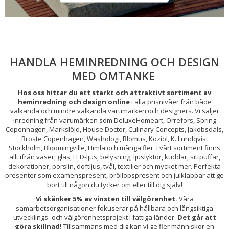
HANDLA HEMINREDNING OCH DESIGN
MED OMTANKE
Hos oss hittar du ett starkt och attraktivt sortiment av
heminredning och design online
i alla prisnivåer från både
välkända och mindre välkända varumärken och designers. Vi säljer
inredning från varumärken som DeluxeHomeart, Orrefors, Spring
Copenhagen, Markslöjd, House Doctor, Culinary Concepts, Jakobsdals,
Broste Copenhagen, Washologi, Blomus, Koziol, K. Lundqvist
Stockholm, Bloomingville, Himla och många fler. I vårt sortiment finns
allt ifrån vaser, glas, LED-ljus, belysning, ljuslyktor, kuddar, sittpuffar,
dekorationer, porslin, doftljus, tvål, textilier och mycket mer. Perfekta
presenter som examenspresent, bröllopspresent och julklappar att ge
bort till någon du tycker om eller till dig själv!
Vi skänker 5% av vinsten till välgörenhet.
Våra
samarbetsorganisationer fokuserar på hållbara och långsiktiga
utvecklings- och välgörenhetsprojekt i fattiga länder.
Det går att
göra skillnad!
Tillsammans med dig kan vi ge fler människor en