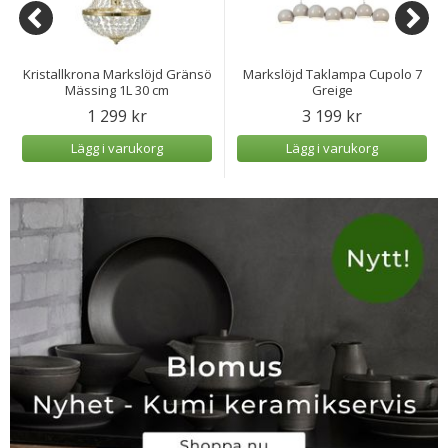
Kristallkrona Markslöjd Gränsö
Markslöjd Taklampa Cupolo 7
Mässing 1L 30 cm
Greige
1 299 kr
3 199 kr
Lägg i varukorg
Lägg i varukorg