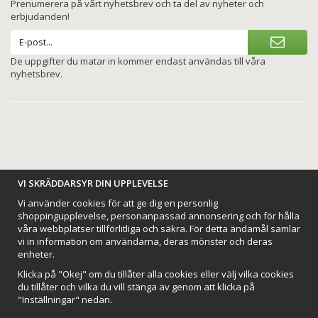
Prenumerera på vårt nyhetsbrev och ta del av nyheter och
erbjudanden!
De uppgifter du matar in kommer endast användas till våra
nyhetsbrev.
VI SKRÄDDARSYR DIN UPPLEVELSE
BETALNINGSALTERNATIV
Vi använder cookies för att ge dig en personlig
shoppingupplevelse, personanpassad annonsering och för hålla
våra webbplatser tillförlitliga och säkra. För detta ändamål samlar
vi in information om användarna, deras mönster och deras
enheter.
VI SKICKAR MED
Klicka på "Okej" om du tillåter alla cookies eller välj vilka cookies
du tillåter och vilka du vill stänga av genom att klicka på
"Inställningar" nedan.