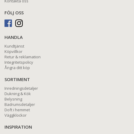
Kontakta oss
FÖLJ OSS
HANDLA
Kundtjänst
Köpvillkor
Retur & reklamation
Integritetspolicy
Ångra ditt köp
SORTIMENT
Inredningsdetaljer
Dukning & Kök
Belysning
Badrumsdetaljer
Doft i hemmet
Väggklockor
INSPIRATION