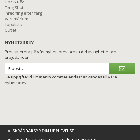
Tips & Råd
Feng Shui
Inredning efter färg
Varumärken
Topplista
Outlet
NYHETSBREV
Prenumerera på vårt nyhetsbrev och ta del av nyheter och
erbjudanden!
De uppgifter du matar in kommer endast användas till våra
nyhetsbrev.
VI SKRÄDDARSYR DIN UPPLEVELSE
BETALNINGSALTERNATIV
Vi använder cookies för att ge dig en personlig