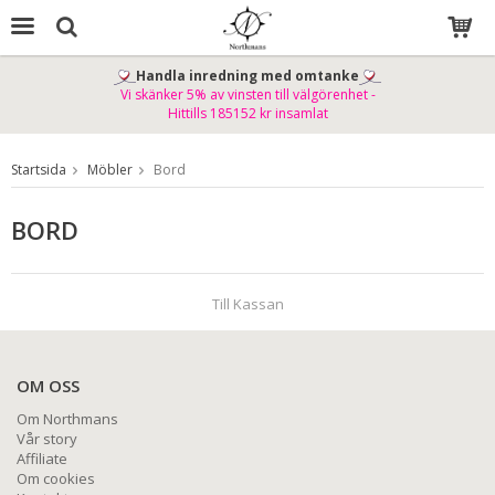
Handla inredning med omtanke
Vi skänker 5% av vinsten till välgörenhet -
Produkten har blivit tillagd i varukorgen
Hittills 185152 kr insamlat
Startsida
Möbler
Bord
BORD
Till Kassan
OM OSS
Om Northmans
Vår story
Affiliate
Om cookies