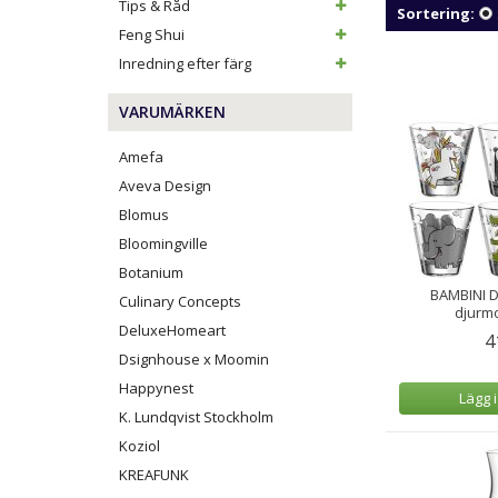
Tips & Råd
Sortering:
Feng Shui
Inredning efter färg
VARUMÄRKEN
Amefa
Aveva Design
Blomus
Bloomingville
Botanium
BAMBINI D
Culinary Concepts
djurmo
DeluxeHomeart
4
Dsignhouse x Moomin
Happynest
Lägg 
K. Lundqvist Stockholm
Koziol
KREAFUNK