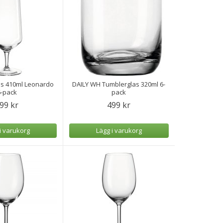
as 410ml Leonardo
DAILY WH Tumblerglas 320ml 6-
6-pack
pack
99 kr
499 kr
i varukorg
Lägg i varukorg