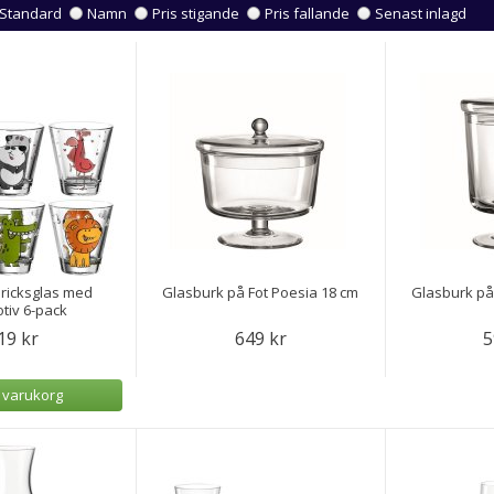
Standard
Namn
Pris stigande
Pris fallande
Senast inlagd
ricksglas med
Glasburk på Fot Poesia 18 cm
Glasburk på
tiv 6-pack
19 kr
649 kr
5
i varukorg