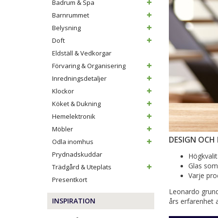
Badrum & Spa
Barnrummet
Belysning
Doft
Eldställ & Vedkorgar
Förvaring & Organisering
Inredningsdetaljer
Klockor
Köket & Dukning
Hemelektronik
Möbler
DESIGN OCH 
Odla inomhus
Prydnadskuddar
Högkvalit
Glas som
Trädgård & Uteplats
Varje pro
Presentkort
Leonardo grunda
INSPIRATION
års erfarenhet 