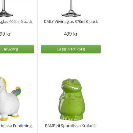
sglas 460ml 6-pack
DAILY Vitvinsglas 370ml 6-pack
99 kr
499 kr
i varukorg
Lägg i varukorg
rbössa Enhörning
BAMBINI Sparbössa Krokodil