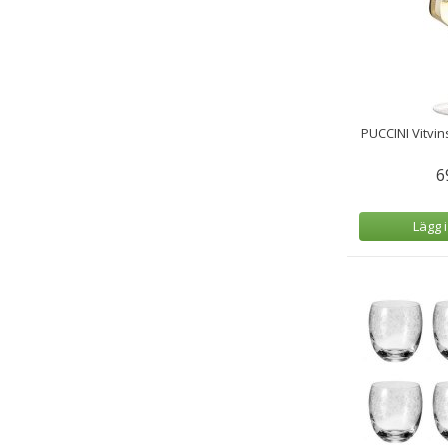
PUCCINI Vitvin
6
Lägg 