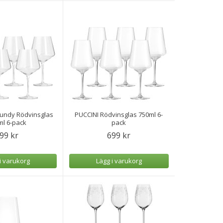
gundy Rödvinsglas
PUCCINI Rödvinsglas 750ml 6-
ml 6-pack
pack
99 kr
699 kr
i varukorg
Lägg i varukorg