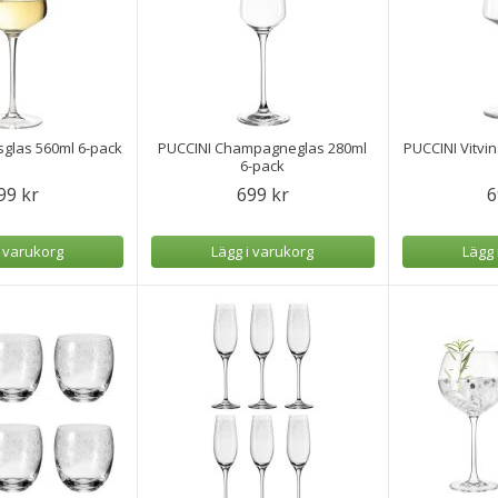
sglas 560ml 6-pack
PUCCINI Champagneglas 280ml
PUCCINI Vitvi
6-pack
99 kr
699 kr
6
i varukorg
Lägg i varukorg
Lägg 