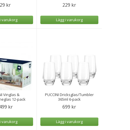
29 kr
229 kr
i varukorg
Lägg i varukorg
I Vinglas &
PUCCINI Dricksglas/Tumbler
eglas 12-pack
365ml 6-pack
onardo
499 kr
699 kr
i varukorg
Lägg i varukorg