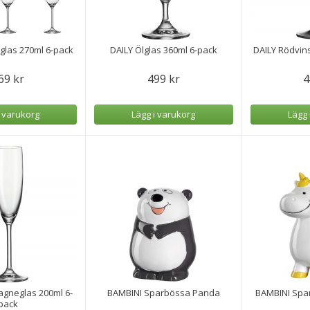
lglas 270ml 6-pack
DAILY Ölglas 360ml 6-pack
DAILY Rödvin
69 kr
499 kr
4
i varukorg
Lägg i varukorg
Lägg 
gneglas 200ml 6-
BAMBINI Sparbössa Panda
BAMBINI Spa
pack