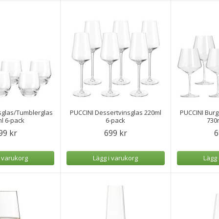
sglas/Tumblerglas
PUCCINI Dessertvinsglas 220ml
PUCCINI Bur
l 6-pack
6-pack
730
99 kr
699 kr
6
i varukorg
Lägg i varukorg
Lägg 