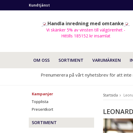
Kundtjänst
Handla inredning med omtanke
Vi skänker 5% av vinsten till välgörenhet -
Hittills 185152 kr insamlat
OM OSS
SORTIMENT
VARUMÄRKEN
I
Prenumerera på vårt nyhetsbrev för att inte
Kampanjer
Startsida
Leon
Topplista
Presentkort
LEONAR
SORTIMENT