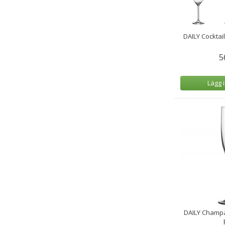
DAILY Cocktai
5
Lägg 
DAILY Champa