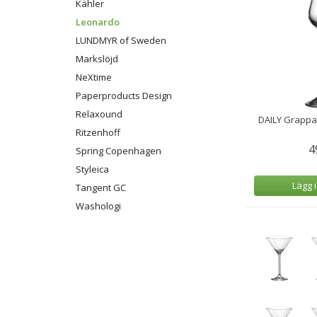
Kähler
Leonardo
LUNDMYR of Sweden
Markslöjd
NeXtime
Paperproducts Design
Relaxound
DAILY Grappa
Ritzenhoff
4
Spring Copenhagen
Styleica
Lägg 
Tangent GC
Washologi