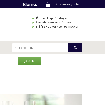
Din varukorg är tom!
Öppet köp
i 30 dagar
Snabb leverans
läs mer
Fri frakt
över 499:- (ej möbler)
Ja tack!