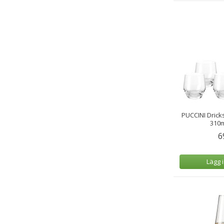
PUCCINI Drick
310m
6
Lägg 