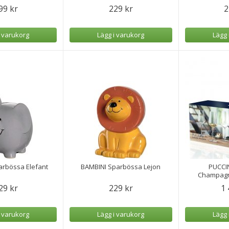
99 kr
229 kr
2
i varukorg
Lägg i varukorg
Lägg 
arbössa Elefant
BAMBINI Sparbössa Lejon
PUCCIN
Champagn
Le
29 kr
229 kr
1 
i varukorg
Lägg i varukorg
Lägg 