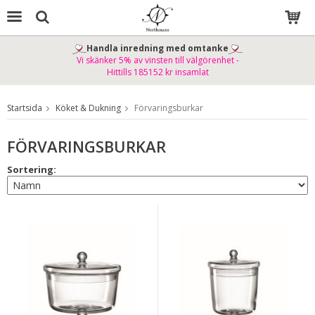
Handla inredning med omtanke
Vi skänker 5% av vinsten till välgörenhet -
Produkten har blivit tillagd i varukorgen
Hittills 185152 kr insamlat
Startsida
Köket & Dukning
Förvaringsburkar
FÖRVARINGSBURKAR
Sortering: