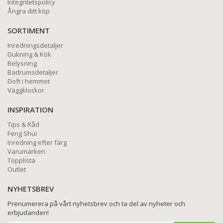
Integritetspolicy
Ångra ditt köp
SORTIMENT
Inredningsdetaljer
Dukning & Kök
Belysning
Badrumsdetaljer
Doft i hemmet
Väggklockor
INSPIRATION
Tips & Råd
Feng Shui
Inredning efter färg
Varumärken
Topplista
Outlet
NYHETSBREV
Prenumerera på vårt nyhetsbrev och ta del av nyheter och
erbjudanden!