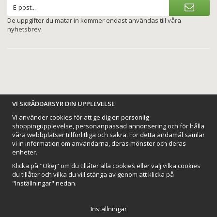
De uppgifter du matar in kommer endast användas till våra
nyhetsbrev.
VI SKRÄDDARSYR DIN UPPLEVELSE
BETALNINGSALTERNATIV
Vi använder cookies för att ge dig en personlig
shoppingupplevelse, personanpassad annonsering och för hålla
våra webbplatser tillförlitliga och säkra. För detta ändamål samlar
vi in information om användarna, deras mönster och deras
enheter.
VI SKICKAR MED
Klicka på "Okej" om du tillåter alla cookies eller välj vilka cookies
du tillåter och vilka du vill stänga av genom att klicka på
"Inställningar" nedan.
Inställningar