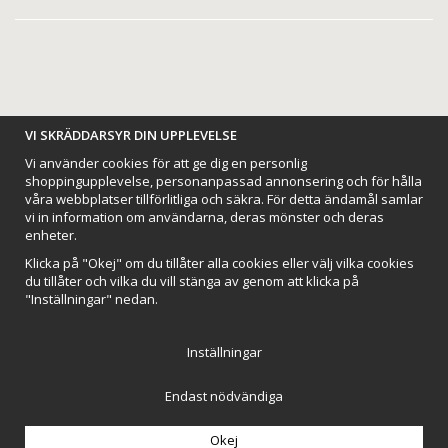
VI SKRÄDDARSYR DIN UPPLEVELSE
BETALNINGSALTERNATIV
Vi använder cookies för att ge dig en personlig
shoppingupplevelse, personanpassad annonsering och för hålla
våra webbplatser tillförlitliga och säkra. För detta ändamål samlar
vi in information om användarna, deras mönster och deras
enheter.
VI SKICKAR MED
Klicka på "Okej" om du tillåter alla cookies eller välj vilka cookies
du tillåter och vilka du vill stänga av genom att klicka på
"Inställningar" nedan.
Inställningar
Endast nödvändiga
Northmans Design AB
Till toppen av sidan
Okej