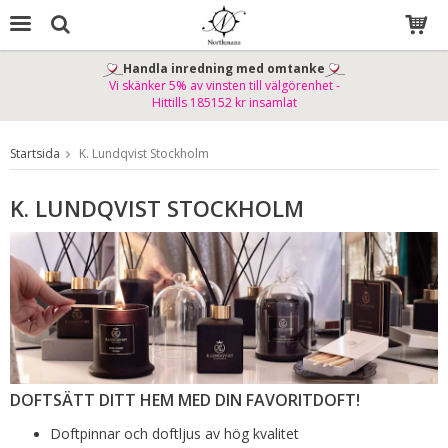
Handla inredning med omtanke
Vi skänker 5% av vinsten till välgörenhet -
Produkten har blivit tillagd i varukorgen
Hittills 185152 kr insamlat
Startsida
K. Lundqvist Stockholm
K. LUNDQVIST STOCKHOLM
DOFTSÄTT DITT HEM MED DIN FAVORITDOFT!
Doftpinnar och doftljus av hög kvalitet