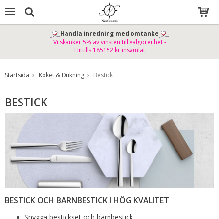
Handla inredning med omtanke
Vi skänker 5% av vinsten till välgörenhet -
Produkten har blivit tillagd i varukorgen
Hittills 185152 kr insamlat
Startsida
Köket & Dukning
Bestick
BESTICK
BESTICK OCH BARNBESTICK I HÖG KVALITET
Snygga bestickset och barnbestick