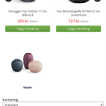
Omaggio Vas mellan 17 cm,
Vas Bloomingville Ø10xH12 cm,
Blå/Grå
Svart/Kork
355 kr
137 kr
449 kr
399 kr
Lägg i varukorg
Lägg i varukorg
Vaser
Sortering: