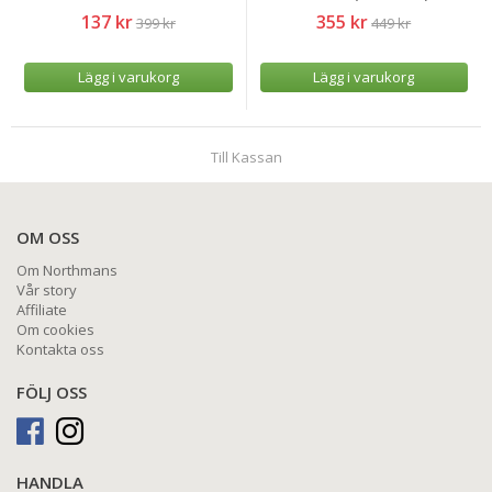
137 kr
355 kr
399 kr
449 kr
Lägg i varukorg
Lägg i varukorg
Till Kassan
OM OSS
Om Northmans
Vår story
Affiliate
Om cookies
Kontakta oss
FÖLJ OSS
HANDLA