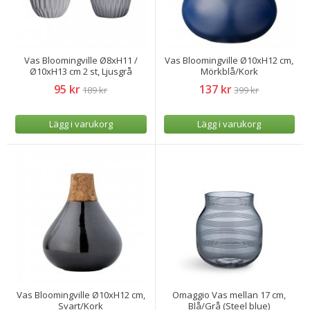
Vas Bloomingville Ø8xH11 /
Vas Bloomingville Ø10xH12 cm,
Ø10xH13 cm 2 st, Ljusgrå
Mörkblå/Kork
95 kr
137 kr
189 kr
399 kr
Lägg i varukorg
Lägg i varukorg
Vas Bloomingville Ø10xH12 cm,
Omaggio Vas mellan 17 cm,
Svart/Kork
Blå/Grå (Steel blue)