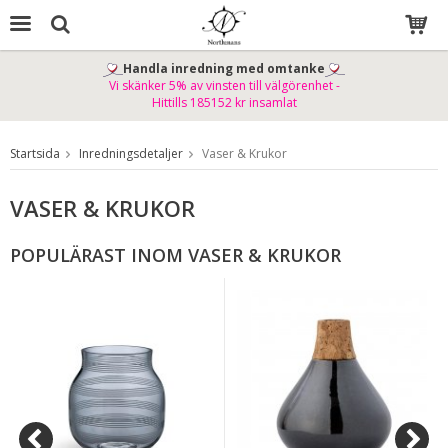
Handla inredning med omtanke
Vi skänker 5% av vinsten till välgörenhet -
Produkten har blivit tillagd i varukorgen
Hittills 185152 kr insamlat
Startsida
Inredningsdetaljer
Vaser & Krukor
VASER & KRUKOR
POPULÄRAST INOM VASER & KRUKOR