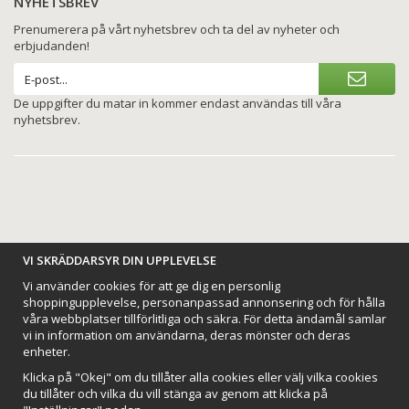
NYHETSBREV
Prenumerera på vårt nyhetsbrev och ta del av nyheter och
erbjudanden!
De uppgifter du matar in kommer endast användas till våra
nyhetsbrev.
VI SKRÄDDARSYR DIN UPPLEVELSE
BETALNINGSALTERNATIV
Vi använder cookies för att ge dig en personlig
shoppingupplevelse, personanpassad annonsering och för hålla
våra webbplatser tillförlitliga och säkra. För detta ändamål samlar
vi in information om användarna, deras mönster och deras
enheter.
VI SKICKAR MED
Klicka på "Okej" om du tillåter alla cookies eller välj vilka cookies
du tillåter och vilka du vill stänga av genom att klicka på