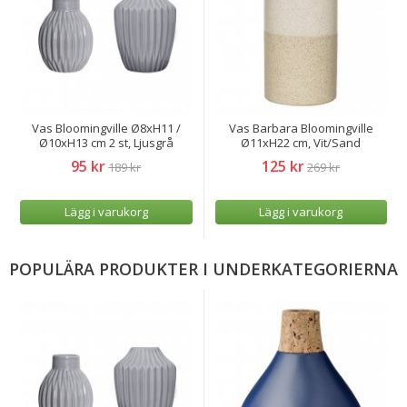
Vas Bloomingville Ø8xH11 /
Vas Barbara Bloomingville
Ø10xH13 cm 2 st, Ljusgrå
Ø11xH22 cm, Vit/Sand
95 kr
125 kr
189 kr
269 kr
Lägg i varukorg
Lägg i varukorg
POPULÄRA PRODUKTER I UNDERKATEGORIERNA