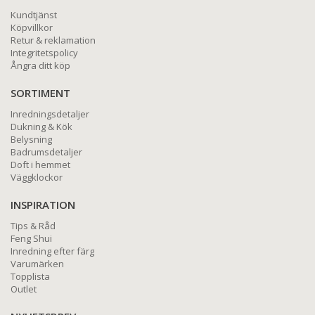
Kundtjänst
Köpvillkor
Retur & reklamation
Integritetspolicy
Ångra ditt köp
SORTIMENT
Inredningsdetaljer
Dukning & Kök
Belysning
Badrumsdetaljer
Doft i hemmet
Väggklockor
INSPIRATION
Tips & Råd
Feng Shui
Inredning efter färg
Varumärken
Topplista
Outlet