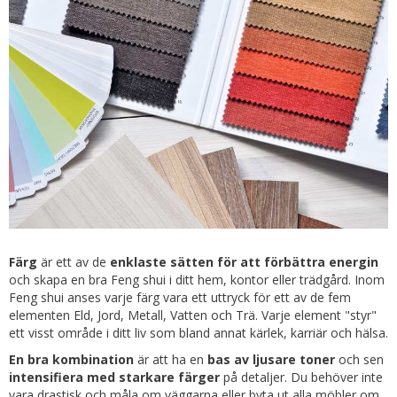
Färg
är ett av de
enklaste sätten för att förbättra energin
och skapa en bra Feng shui i ditt hem, kontor eller trädgård. Inom
Feng shui anses varje färg vara ett uttryck för ett av de fem
elementen Eld, Jord, Metall, Vatten och Trä. Varje element "styr"
ett visst område i ditt liv som bland annat kärlek, karriär och hälsa.
En bra kombination
är att ha en
bas av ljusare toner
och sen
intensifiera med starkare färger
på detaljer. Du behöver inte
vara drastisk och måla om väggarna eller byta ut alla möbler om