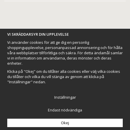
VI SKRÄDDARSYR DIN UPPLEVELSE
BETALNINGSALTERNATIV
Vi använder cookies för att ge dig en personlig
shoppingupplevelse, personanpassad annonsering och för hålla
våra webbplatser tillförlitliga och säkra. För detta ändamål samlar
vi in information om användarna, deras mönster och deras
enheter.
VI SKICKAR MED
Klicka på "Okej" om du tillåter alla cookies eller välj vilka cookies
du tillåter och vilka du vill stänga av genom att klicka på
"Inställningar" nedan.
Inställningar
Endast nödvändiga
Northmans Design AB
Till toppen av sidan
Okej
Drift & produktion:
Wikinggruppen