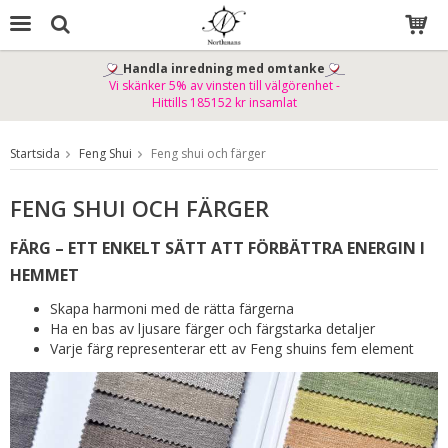
Handla inredning med omtanke
Vi skänker 5% av vinsten till välgörenhet -
Produkten har blivit tillagd i varukorgen
Hittills 185152 kr insamlat
Startsida
Feng Shui
Feng shui och färger
FENG SHUI OCH FÄRGER
FÄRG – ETT ENKELT SÄTT ATT FÖRBÄTTRA ENERGIN I
HEMMET
Skapa harmoni med de rätta färgerna
Ha en bas av ljusare färger och färgstarka detaljer
Varje färg representerar ett av Feng shuins fem element