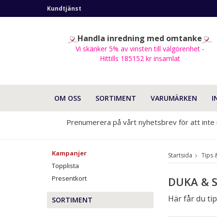
Kundtjänst
Handla inredning med omtanke
Vi skänker 5% av vinsten till välgörenhet -
Hittills 185152 kr insamlat
OM OSS
SORTIMENT
VARUMÄRKEN
I
Prenumerera på vårt nyhetsbrev för att inte
Kampanjer
Startsida
Tips 
Topplista
Presentkort
DUKA & 
Här får du ti
SORTIMENT