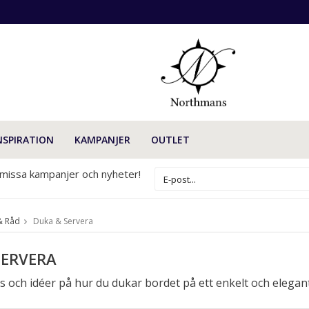
NSPIRATION
KAMPANJER
OUTLET
 missa kampanjer och nyheter!
& Råd
Duka & Servera
SERVERA
ps och idéer på hur du dukar bordet på ett enkelt och elegant