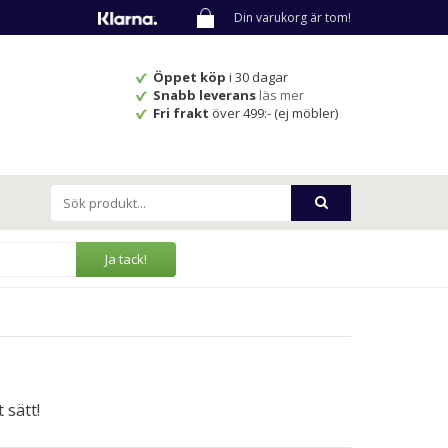
Din varukorg är tom!
Öppet köp
i 30 dagar
Snabb leverans
läs mer
Fri frakt
över 499:- (ej möbler)
Ja tack!
 sätt!