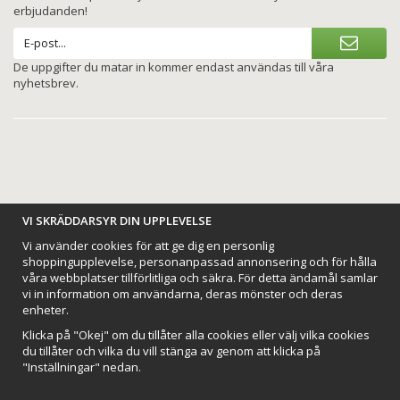
erbjudanden!
De uppgifter du matar in kommer endast användas till våra
nyhetsbrev.
VI SKRÄDDARSYR DIN UPPLEVELSE
BETALNINGSALTERNATIV
Vi använder cookies för att ge dig en personlig
shoppingupplevelse, personanpassad annonsering och för hålla
våra webbplatser tillförlitliga och säkra. För detta ändamål samlar
vi in information om användarna, deras mönster och deras
enheter.
VI SKICKAR MED
Klicka på "Okej" om du tillåter alla cookies eller välj vilka cookies
du tillåter och vilka du vill stänga av genom att klicka på
"Inställningar" nedan.