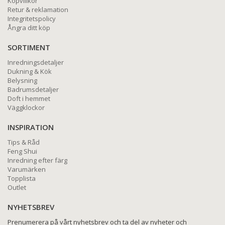
Köpvillkor
Retur & reklamation
Integritetspolicy
Ångra ditt köp
SORTIMENT
Inredningsdetaljer
Dukning & Kök
Belysning
Badrumsdetaljer
Doft i hemmet
Väggklockor
INSPIRATION
Tips & Råd
Feng Shui
Inredning efter färg
Varumärken
Topplista
Outlet
NYHETSBREV
Prenumerera på vårt nyhetsbrev och ta del av nyheter och