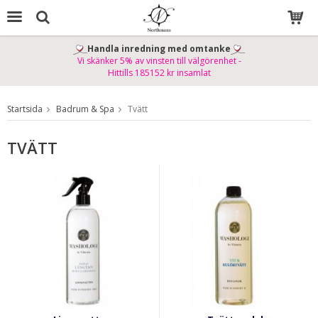
Handla inredning med omtanke
Vi skänker 5% av vinsten till välgörenhet -
Produkten har blivit tillagd i varukorgen
Hittills 185152 kr insamlat
Startsida
Badrum & Spa
Tvätt
TVÄTT