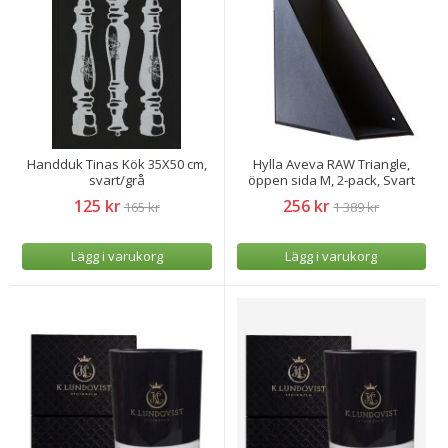
Handduk Tinas Kök 35X50 cm,
Hylla Aveva RAW Triangle,
svart/grå
öppen sida M, 2-pack, Svart
125 kr
256 kr
165 kr
1 389 kr
Lägg i varukorg
Lägg i varukorg