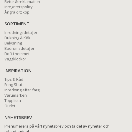
Retur & reklamation
Integritetspolicy
Ångra ditt köp
SORTIMENT
Inredningsdetaljer
Dukning & Kök
Belysning
Badrumsdetaljer
Doft i hemmet
Väggklockor
INSPIRATION
Tips & Råd
Feng Shui
Inredning efter färg
Varumärken
Topplista
Outlet
NYHETSBREV
Prenumerera på vårt nyhetsbrev och ta del av nyheter och
erbjudanden!