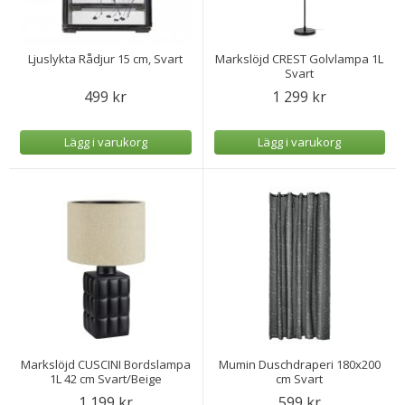
Ljuslykta Rådjur 15 cm, Svart
Markslöjd CREST Golvlampa 1L
Svart
499 kr
1 299 kr
Lägg i varukorg
Lägg i varukorg
Markslöjd CUSCINI Bordslampa
Mumin Duschdraperi 180x200
1L 42 cm Svart/Beige
cm Svart
1 199 kr
599 kr