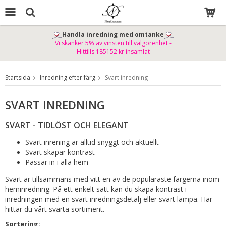
Handla inredning med omtanke
Vi skänker 5% av vinsten till välgörenhet -
Produkten har blivit tillagd i varukorgen
Hittills 185152 kr insamlat
Startsida
Inredning efter färg
Svart inredning
SVART INREDNING
SVART - TIDLÖST OCH ELEGANT
Svart inrening är alltid snyggt och aktuellt
Svart skapar kontrast
Passar in i alla hem
Svart är tillsammans med vitt en av de populäraste färgerna inom
heminredning. På ett enkelt sätt kan du skapa kontrast i
inredningen med en svart inredningsdetalj eller svart lampa. Här
hittar du vårt svarta sortiment.
Sortering: