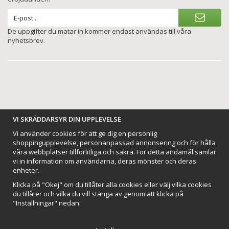
De uppgifter du matar in kommer endast användas till våra
nyhetsbrev.
VI SKRÄDDARSYR DIN UPPLEVELSE
BETALNINGSALTERNATIV
Vi använder cookies för att ge dig en personlig
shoppingupplevelse, personanpassad annonsering och för hålla
våra webbplatser tillförlitliga och säkra. För detta ändamål samlar
vi in information om användarna, deras mönster och deras
enheter.
VI SKICKAR MED
Klicka på "Okej" om du tillåter alla cookies eller välj vilka cookies
du tillåter och vilka du vill stänga av genom att klicka på
"Inställningar" nedan.