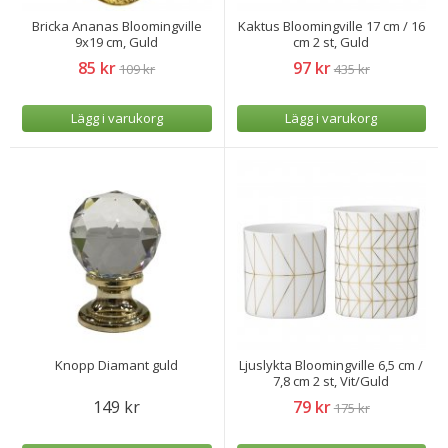
Bricka Ananas Bloomingville
Kaktus Bloomingville 17 cm / 16
9x19 cm, Guld
cm 2 st, Guld
85 kr
97 kr
109 kr
435 kr
Lägg i varukorg
Lägg i varukorg
Knopp Diamant guld
Ljuslykta Bloomingville 6,5 cm /
7,8 cm 2 st, Vit/Guld
149 kr
79 kr
175 kr