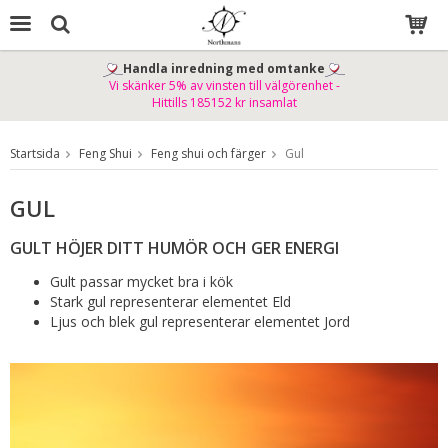
Handla inredning med omtanke
Vi skänker 5% av vinsten till välgörenhet -
Produkten har blivit tillagd i varukorgen
Hittills 185152 kr insamlat
Startsida
Feng Shui
Feng shui och färger
Gul
GUL
GULT HÖJER DITT HUMÖR OCH GER ENERGI
Gult passar mycket bra i kök
Stark gul representerar elementet Eld
Ljus och blek gul representerar elementet Jord