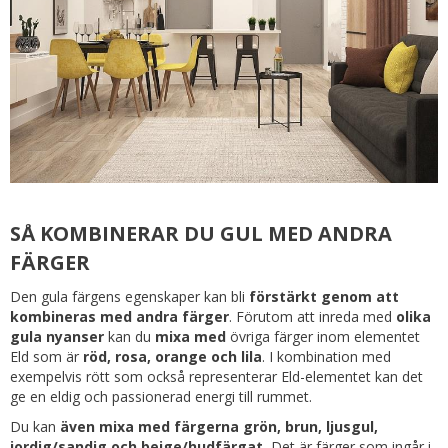
SÅ KOMBINERAR DU GUL MED ANDRA
FÄRGER
Den gula färgens egenskaper kan bli
förstärkt genom att
kombineras med andra färger
. Förutom att inreda med
olika
gula nyanser
kan du
mixa med
övriga färger inom elementet
Eld som är
röd, rosa, orange och lila
. I kombination med
exempelvis rött som också representerar Eld-elementet kan det
ge en eldig och passionerad energi till rummet.
Du kan
även mixa med färgerna grön, brun, ljusgul,
jordig/sandig och beige/hudfärgat.
Det är färger som ingår i