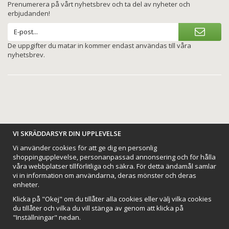
Prenumerera på vårt nyhetsbrev och ta del av nyheter och
erbjudanden!
De uppgifter du matar in kommer endast användas till våra
nyhetsbrev.
VI SKRÄDDARSYR DIN UPPLEVELSE
BETALNINGSALTERNATIV
Vi använder cookies för att ge dig en personlig
shoppingupplevelse, personanpassad annonsering och för hålla
våra webbplatser tillförlitliga och säkra. För detta ändamål samlar
vi in information om användarna, deras mönster och deras
enheter.
VI SKICKAR MED
Klicka på "Okej" om du tillåter alla cookies eller välj vilka cookies
du tillåter och vilka du vill stänga av genom att klicka på
"Inställningar" nedan.