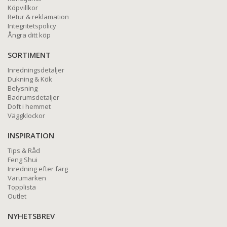
Köpvillkor
Retur & reklamation
Integritetspolicy
Ångra ditt köp
SORTIMENT
Inredningsdetaljer
Dukning & Kök
Belysning
Badrumsdetaljer
Doft i hemmet
Väggklockor
INSPIRATION
Tips & Råd
Feng Shui
Inredning efter färg
Varumärken
Topplista
Outlet
NYHETSBREV