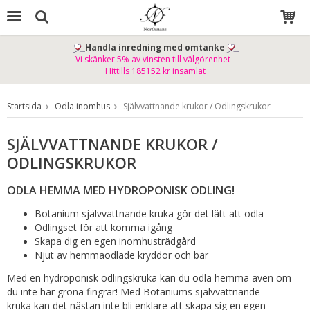
Handla inredning med omtanke
Vi skänker 5% av vinsten till välgörenhet -
Produkten har blivit tillagd i varukorgen
Hittills 185152 kr insamlat
Startsida
Odla inomhus
Självvattnande krukor / Odlingskrukor
SJÄLVVATTNANDE KRUKOR /
ODLINGSKRUKOR
ODLA HEMMA MED HYDROPONISK ODLING!
Botanium självvattnande kruka gör det lätt att odla
Odlingset för att komma igång
Skapa dig en egen inomhusträdgård
Njut av hemmaodlade kryddor och bär
Med en hydroponisk odlingskruka kan du odla hemma även om
du inte har gröna fingrar! Med Botaniums självvattnande
kruka kan det nästan inte bli enklare att skapa sig en egen