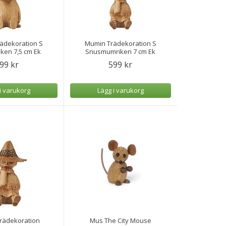
ädekoration S
Mumin Trädekoration S
ken 7,5 cm Ek
Snusmumriken 7 cm Ek
99 kr
599 kr
i varukorg
Lägg i varukorg
rädekoration
Mus The City Mouse