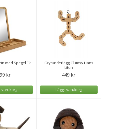
rin med Spegel Ek
Grytunderlägg Clumsy Hans
Liten
99 kr
449 kr
i varukorg
Lägg i varukorg