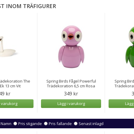
T INOM TRÄFIGURER
ädekoration The
Spring Birds Fågel Powerful
Spring Bir
Ek 13 cm Vit
Trädekoration 6,5 cm Rosa
Trädekorat
49 kr
349 kr
3
i varukorg
Lägg i varukorg
Lägg
Namn
Pris stigande
Pris fallande
Senast inlagd