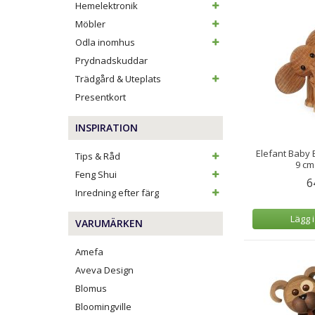
Hemelektronik
Möbler
Odla inomhus
Prydnadskuddar
Trädgård & Uteplats
Presentkort
INSPIRATION
Elefant Baby 
Tips & Råd
9 cm
Feng Shui
6
Inredning efter färg
Lägg 
VARUMÄRKEN
Amefa
Aveva Design
Blomus
Bloomingville