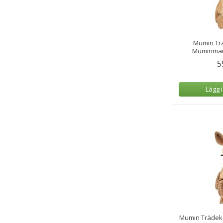
Mumin Tr
Muminmam
5
Lägg 
Mumin Trädeko