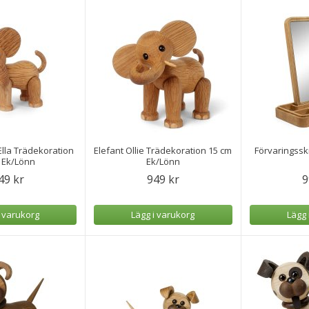
Ella Trädekoration
Elefant Ollie Trädekoration 15 cm
Förvaringssk
 Ek/Lönn
Ek/Lönn
49 kr
949 kr
9
i varukorg
Lägg i varukorg
Lägg 