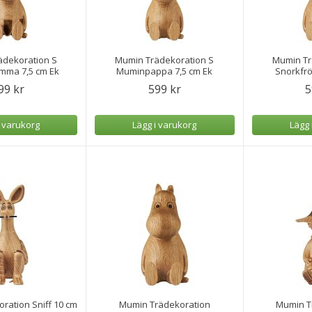
ädekoration S
Mumin Trädekoration S
Mumin Tr
ma 7,5 cm Ek
Muminpappa 7,5 cm Ek
Snorkfrö
99 kr
599 kr
5
i varukorg
Lägg i varukorg
Lägg 
ration Sniff 10 cm
Mumin Trädekoration
Mumin T