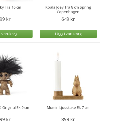
cky Trä 16 cm
Koala Joey Trä 8 cm Spring
Copenhagen
99 kr
649 kr
i varukorg
Lägg i varukorg
ä Original Ek 9 cm
Mumin Ljusstake Ek 7 cm
99 kr
899 kr