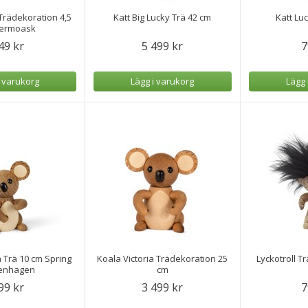
 Trädekoration 4,5
Katt Big Lucky Trä 42 cm
Katt Lu
Termoask
49 kr
5 499 kr
7
i varukorg
Lägg i varukorg
Lägg 
 Trä 10 cm Spring
Koala Victoria Trädekoration 25
Lyckotroll Tr
enhagen
cm
99 kr
3 499 kr
7