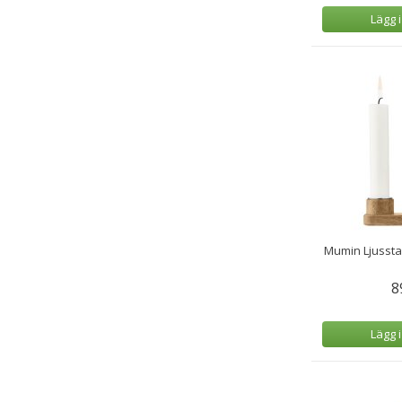
Lägg 
Mumin Ljusstak
8
Lägg 