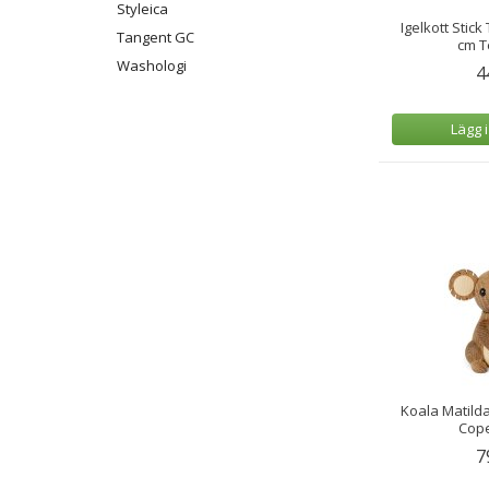
Styleica
Igelkott Stick
Tangent GC
cm 
Washologi
4
Lägg 
Koala Matilda
Cop
7