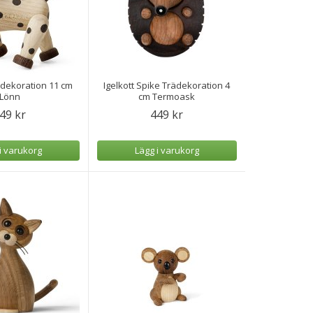
ädekoration 11 cm
Igelkott Spike Trädekoration 4
Lönn
cm Termoask
49 kr
449 kr
i varukorg
Lägg i varukorg