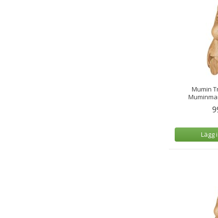
Mumin T
Muminmam
9
Lägg 