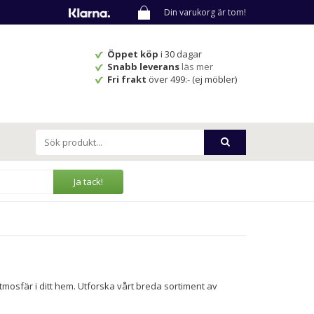
Din varukorg är tom!
Öppet köp
i 30 dagar
Snabb leverans
läs mer
Fri frakt
över 499:- (ej möbler)
Ja tack!
mosfär i ditt hem. Utforska vårt breda sortiment av