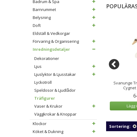
Badrum & Spa
POPULÄRAS
Barnrummet
Belysning
Doft
Eldställ & Vedkorgar
Förvaring & Organisering
Inredningsdetaljer
Dekorationer
Ljus
Ljuslyktor & Ljusstakar
Lyckotroll
s Fågel Playful
Spring Birds Fågel Youthful
Svanunge Tr
on 6,5 cm Lila
Trädekoration 6,5 cm Gul
Cygnet 
Speldosor & Ljudlådor
9 kr
349 kr
6
Träfigurer
 varukorg
Lägg i varukorg
Lägg 
Vaser & Krukor
Väggkrokar & Knoppar
Klockor
Sortering:
Köket & Dukning