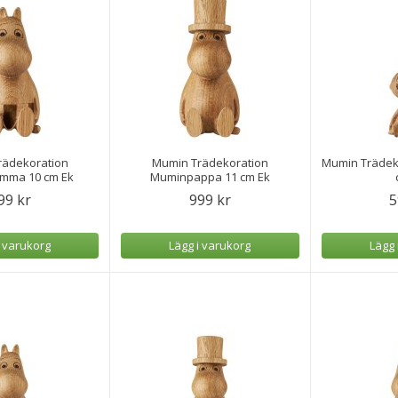
rädekoration
Mumin Trädekoration
Mumin Trädeko
ma 10 cm Ek
Muminpappa 11 cm Ek
99 kr
999 kr
5
i varukorg
Lägg i varukorg
Lägg 