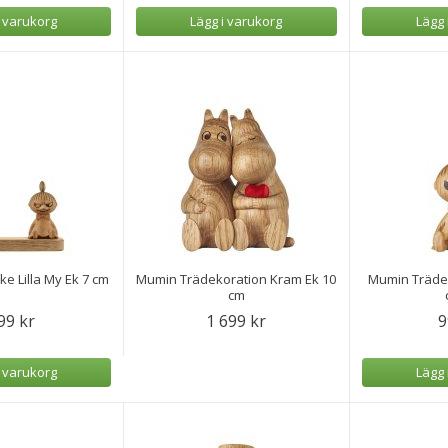
i varukorg
Lägg i varukorg
Lägg 
e Lilla My Ek 7 cm
Mumin Trädekoration Kram Ek 10
Mumin Trädek
cm
99 kr
1 699 kr
9
i varukorg
Lägg 