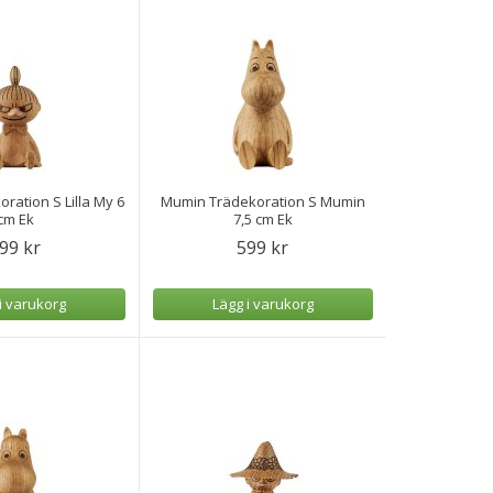
ration S Lilla My 6
Mumin Trädekoration S Mumin
cm Ek
7,5 cm Ek
99 kr
599 kr
i varukorg
Lägg i varukorg