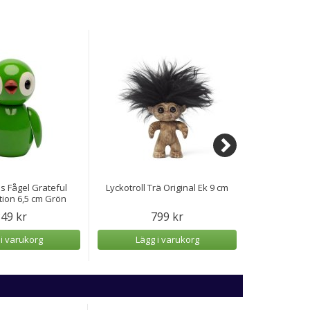
ds Fågel Grateful
Lyckotroll Trä Original Ek 9 cm
Mumin Trädek
ion 6,5 cm Grön
49 kr
799 kr
 i varukorg
Lägg i varukorg
Lägg