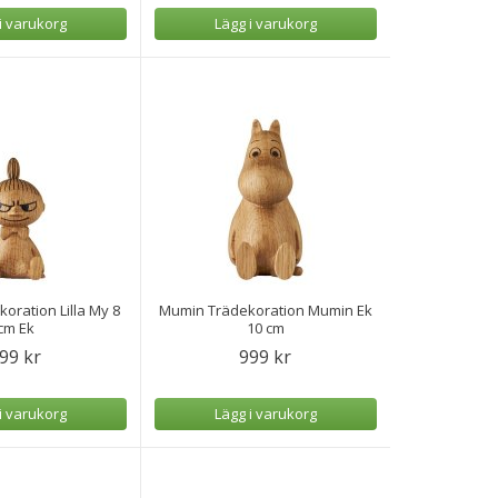
i varukorg
Lägg i varukorg
oration Lilla My 8
Mumin Trädekoration Mumin Ek
cm Ek
10 cm
99 kr
999 kr
i varukorg
Lägg i varukorg