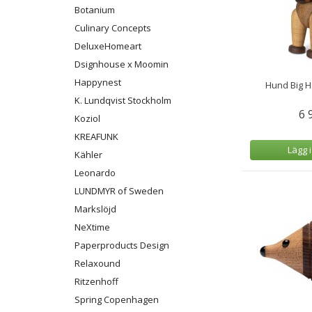
Botanium
Culinary Concepts
DeluxeHomeart
Dsignhouse x Moomin
Happynest
Hund Big H
K. Lundqvist Stockholm
6 
Koziol
KREAFUNK
Lägg 
Kähler
Leonardo
LUNDMYR of Sweden
Markslöjd
NeXtime
Paperproducts Design
Relaxound
Ritzenhoff
Spring Copenhagen