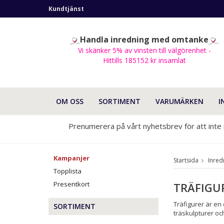
Kundtjänst
Handla inredning med omtanke
Vi skänker 5% av vinsten till välgörenhet -
Hittills 185152 kr insamlat
OM OSS
SORTIMENT
VARUMÄRKEN
I
Prenumerera på vårt nyhetsbrev för att inte
Kampanjer
Startsida
Inred
Topplista
Presentkort
TRÄFIGU
Träfigurer är en
SORTIMENT
träskulpturer och