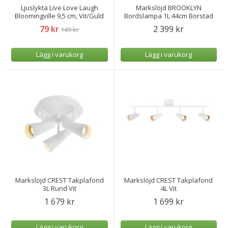
Ljuslykta Live Love Laugh
Markslöjd BROOKLYN
Bloomingville 9,5 cm, Vit/Guld
Bordslampa 1L 44cm Borstad
Mässing/Vit
79 kr
2 399 kr
149 kr
Lägg i varukorg
Lägg i varukorg
Markslöjd CREST Takplafond
Markslöjd CREST Takplafond
3L Rund Vit
4L Vit
1 679 kr
1 699 kr
Lägg i varukorg
Lägg i varukorg