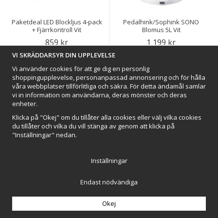
Paketdeal LED Blockljus 4-pack
Pedalhink/Sophink SONO
+ Fjärrkontroll Vit
Blomus 5L Vit
859 kr
1 199 kr
VI SKRÄDDARSYR DIN UPPLEVELSE
Lägg i varukorg
Lägg i varukorg
Vi använder cookies för att ge dig en personlig
shoppingupplevelse, personanpassad annonsering och för hålla
våra webbplatser tillförlitliga och säkra. För detta ändamål samlar
vi in information om användarna, deras mönster och deras
enheter.
Klicka på "Okej" om du tillåter alla cookies eller välj vilka cookies
du tillåter och vilka du vill stänga av genom att klicka på
"Inställningar" nedan.
Inställningar
Endast nödvändiga
Portabel Bordslampa Light To
Portabel LED-Lampa Beam Vit
Go Vit
Okej
879 kr
449 kr