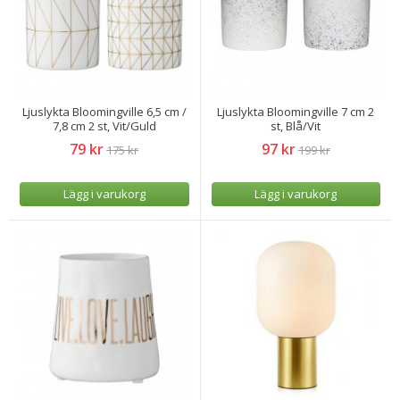
Ljuslykta Bloomingville 6,5 cm /
Ljuslykta Bloomingville 7 cm 2
7,8 cm 2 st, Vit/Guld
st, Blå/Vit
79 kr
97 kr
175 kr
199 kr
Lägg i varukorg
Lägg i varukorg