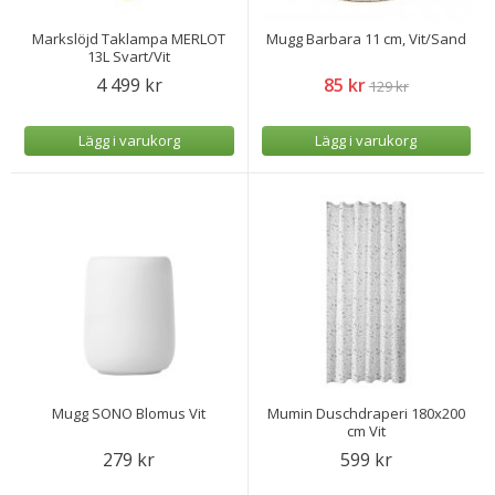
Markslöjd Taklampa MERLOT
Mugg Barbara 11 cm, Vit/Sand
13L Svart/Vit
4 499 kr
85 kr
129 kr
Lägg i varukorg
Lägg i varukorg
Mugg SONO Blomus Vit
Mumin Duschdraperi 180x200
cm Vit
279 kr
599 kr