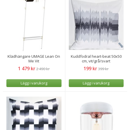
Klädhängare UMAGE Lean On
Kuddfodral heart-beat 50x50
Me Vit
cm, vit/grå/svart
1 479 kr
199 kr
2 490 kr
399 kr
Lägg i varukorg
Lägg i varukorg