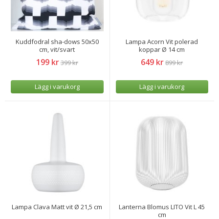
Kuddfodral sha-dows 50x50
Lampa Acorn Vit polerad
cm, vit/svart
koppar Ø 14 cm
199 kr
649 kr
399 kr
899 kr
Lägg i varukorg
Lägg i varukorg
Lampa Clava Matt vit Ø 21,5 cm
Lanterna Blomus LITO Vit L 45
cm