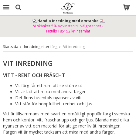
Handla inredning med omtanke
Vi skänker 5% av vinsten till välgörenhet -
Produkten har blivit tillagd i varukorgen
Hittills 185152 kr insamlat
Startsida
Inredning efter färg
Vit inredning
VIT INREDNING
VITT - RENT OCH FRÄSCHT
Vit färg får ett rum att se större ut
Vit är lätt att mixa med andra färger
Det finns tusentals nyanser av vitt
Vitt står för hoppfullhet, renhet och ljus
Vitt är tillsammans med svart en omåttligt populär färg i svenska
hem och kontor. Vitt fräschar upp och ger ljus. Blanda med olika
nyanser av vitt och material för att ge mer liv åt inredningen.
Färgen vit är mycket tacksam att mixa med andra färger.