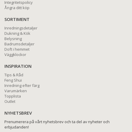
Integritetspolicy
Ångra ditt köp
SORTIMENT
Inredningsdetaljer
Dukning & Kök
Belysning
Badrumsdetaljer
Doft i hemmet
Väggklockor
INSPIRATION
Tips & Råd
Feng Shui
Inredning efter färg
Varumärken
Topplista
Outlet
NYHETSBREV
Prenumerera på vårt nyhetsbrev och ta del av nyheter och
erbjudanden!