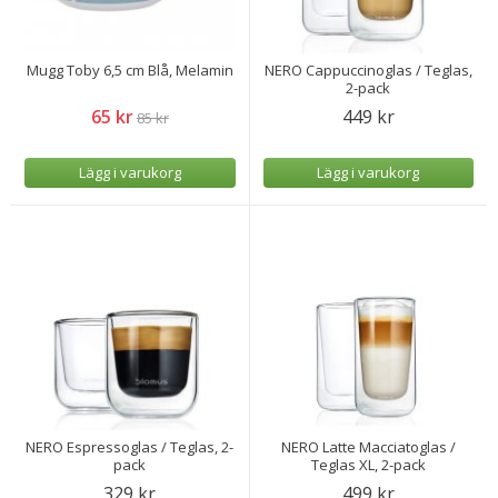
Mugg Toby 6,5 cm Blå, Melamin
NERO Cappuccinoglas / Teglas,
2-pack
65 kr
449 kr
85 kr
Lägg i varukorg
Lägg i varukorg
NERO Espressoglas / Teglas, 2-
NERO Latte Macciatoglas /
pack
Teglas XL, 2-pack
329 kr
499 kr