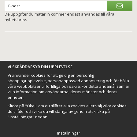
De uppgifter du matar in kommer endast användas till våra
nyhetsbrev.
VI SKRÄDDARSYR DIN UPPLEVELSE
BETALNINGSALTERNATIV
Vi använder cookies för att ge dig en personlig
shoppingupplevelse, personanpassad annonsering och för hålla
våra webbplatser tillförlitliga och säkra. För detta ändamål samlar
vi in information om användarna, deras mönster och deras
enheter.
VI SKICKAR MED
Klicka på "Okej" om du tillåter alla cookies eller välj vilka cookies
du tillåter och vilka du vill stänga av genom att klicka på
"Inställningar" nedan.
Inställningar