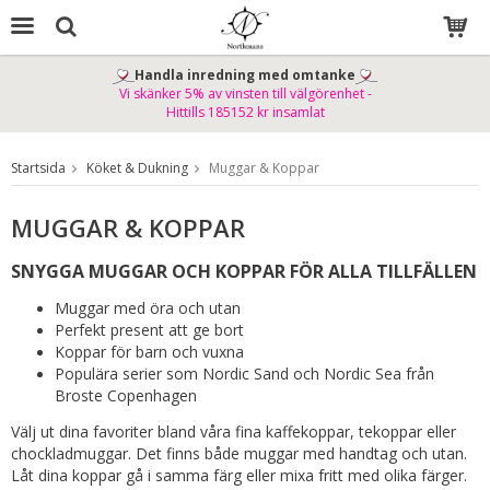
Handla inredning med omtanke
Vi skänker 5% av vinsten till välgörenhet -
Produkten har blivit tillagd i varukorgen
Hittills 185152 kr insamlat
Startsida
Köket & Dukning
Muggar & Koppar
MUGGAR & KOPPAR
SNYGGA MUGGAR OCH KOPPAR FÖR ALLA TILLFÄLLEN
Muggar med öra och utan
Perfekt present att ge bort
Koppar för barn och vuxna
Populära serier som Nordic Sand och Nordic Sea från
Broste Copenhagen
Välj ut dina favoriter bland våra fina kaffekoppar, tekoppar eller
chockladmuggar. Det finns både muggar med handtag och utan.
Låt dina koppar gå i samma färg eller mixa fritt med olika färger.