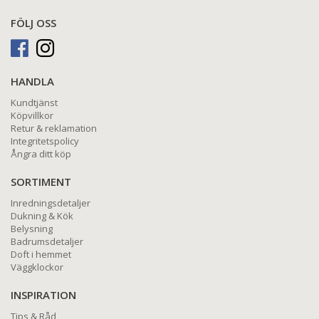
FÖLJ OSS
HANDLA
Kundtjänst
Köpvillkor
Retur & reklamation
Integritetspolicy
Ångra ditt köp
SORTIMENT
Inredningsdetaljer
Dukning & Kök
Belysning
Badrumsdetaljer
Doft i hemmet
Väggklockor
INSPIRATION
Tips & Råd