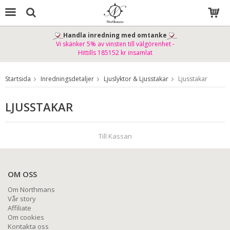
Handla inredning med omtanke
Vi skänker 5% av vinsten till välgörenhet -
Produkten har blivit tillagd i varukorgen
Hittills 185152 kr insamlat
Startsida
Inredningsdetaljer
Ljuslyktor & Ljusstakar
Ljusstakar
LJUSSTAKAR
Till Kassan
OM OSS
Om Northmans
Vår story
Affiliate
Om cookies
Kontakta oss