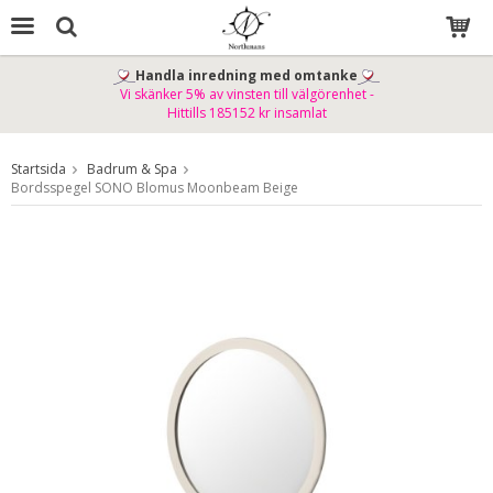
Handla inredning med omtanke
Vi skänker 5% av vinsten till välgörenhet -
Produkten har blivit tillagd i varukorgen
Hittills 185152 kr insamlat
Startsida
Badrum & Spa
Bordsspegel SONO Blomus Moonbeam Beige