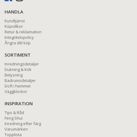
HANDLA
Kundtjänst
Köpvillkor
Retur & reklamation
Integritetspolicy
Ångra ditt köp
SORTIMENT
Inredningsdetaljer
Dukning & Kök
Belysning
Badrumsdetaljer
Doft i hemmet
Väggklockor
INSPIRATION
Tips & Råd
Feng Shui
Inredning efter färg
Varumärken
Topplista