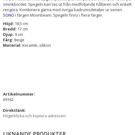
sminkbordet. Spegeln kan tas ut från medföljande hållaren och enkelt
rengöra. Kombinera gärna med övriga badrumsdetaljer ur serien
SONO
i färgen Moonbeam. Spegeln finns i flera färger.
Höjd:
18,5 cm
Bredd:
17 cm
Djup:
9 cm
Färg:
Beige
Material:
Keramik, silikon
Artikelnummer:
69162
Direktlänk:
Högerklicka och kopiera adressen
LIKNANDE PRODUKTER