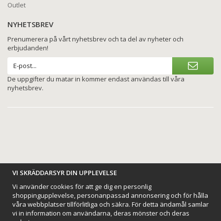
Outlet
NYHETSBREV
Prenumerera på vårt nyhetsbrev och ta del av nyheter och
erbjudanden!
De uppgifter du matar in kommer endast användas till våra
nyhetsbrev.
BETALNINGSALTERNATIV
VI SKRÄDDARSYR DIN UPPLEVELSE
Vi använder cookies för att ge dig en personlig
shoppingupplevelse, personanpassad annonsering och för hålla
våra webbplatser tillförlitliga och säkra. För detta ändamål samlar
vi in information om användarna, deras mönster och deras
VI SKICKAR MED