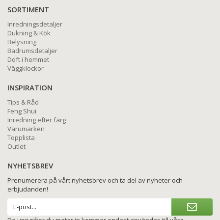
SORTIMENT
Inredningsdetaljer
Dukning & Kök
Belysning
Badrumsdetaljer
Doft i hemmet
Väggklockor
INSPIRATION
Tips & Råd
Feng Shui
Inredning efter färg
Varumärken
Topplista
Outlet
NYHETSBREV
Prenumerera på vårt nyhetsbrev och ta del av nyheter och
erbjudanden!
De uppgifter du matar in kommer endast användas till våra