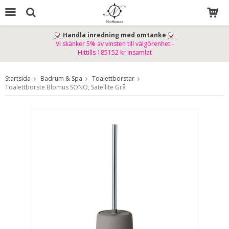
Handla inredning med omtanke
Vi skänker 5% av vinsten till välgörenhet -
Produkten har blivit tillagd i varukorgen
Hittills 185152 kr insamlat
Startsida
Badrum & Spa
Toalettborstar
Toalettborste Blomus SONO, Satellite Grå