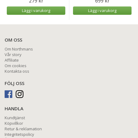
279 kr
699 kr
Lägg i varukorg
Lägg i varukorg
OM OSS
Om Northmans
Vår story
Affiliate
Om cookies
Kontakta oss
FÖLJ OSS
HANDLA
Kundtjänst
Köpvillkor
Retur & reklamation
Integritetspolicy