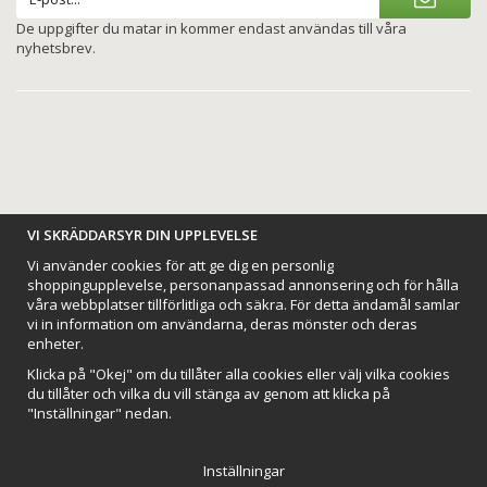
De uppgifter du matar in kommer endast användas till våra
nyhetsbrev.
BETALNINGSALTERNATIV
VI SKRÄDDARSYR DIN UPPLEVELSE
Vi använder cookies för att ge dig en personlig
shoppingupplevelse, personanpassad annonsering och för hålla
våra webbplatser tillförlitliga och säkra. För detta ändamål samlar
vi in information om användarna, deras mönster och deras
VI SKICKAR MED
enheter.
Klicka på "Okej" om du tillåter alla cookies eller välj vilka cookies
du tillåter och vilka du vill stänga av genom att klicka på
"Inställningar" nedan.
Inställningar