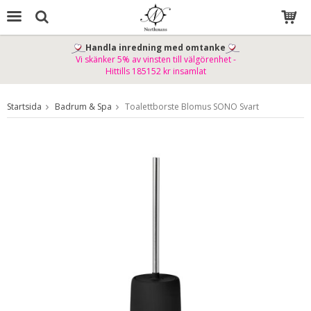
Handla inredning med omtanke
Vi skänker 5% av vinsten till välgörenhet -
Produkten har blivit tillagd i varukorgen
Hittills 185152 kr insamlat
Startsida
Badrum & Spa
Toalettborste Blomus SONO Svart