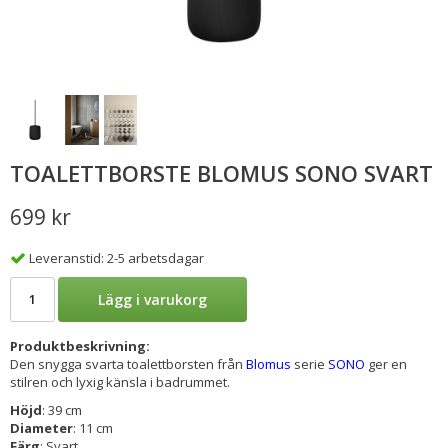
TOALETTBORSTE BLOMUS SONO SVART
699 kr
Leveranstid: 2-5 arbetsdagar
Lägg i varukorg
Produktbeskrivning:
Den snygga svarta toalettborsten från
Blomus
serie
SONO
ger en
stilren och lyxig känsla i badrummet.
Höjd
: 39 cm
Diameter
: 11 cm
Färg
: Svart