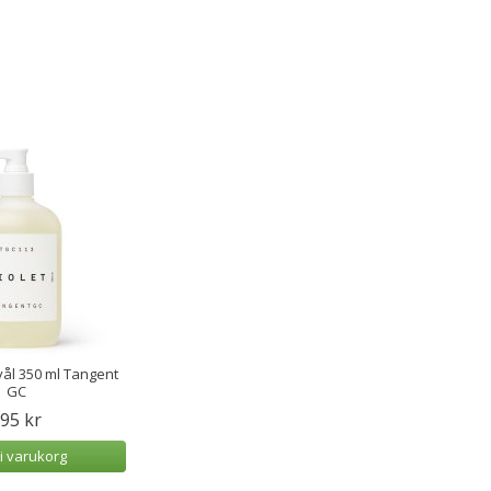
vål 350 ml Tangent
GC
95 kr
i varukorg