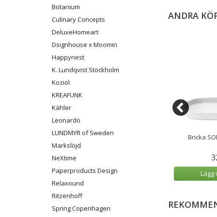
Botanium
ANDRA KÖ
Culinary Concepts
DeluxeHomeart
Dsignhouse x Moomin
Happynest
K. Lundqvist Stockholm
Koziol
KREAFUNK
Kähler
Leonardo
LUNDMYR of Sweden
nnevatten, SPORT
Washologi Linnevatten,
Bricka SO
n, 100 ml
VÄLBEHAG Mimosa, 100 ml
Markslöjd
9 kr
69 kr
3
NeXtime
Paperproducts Design
 varukorg
Lägg i varukorg
Lägg 
Relaxound
Ritzenhoff
REKOMMEN
Spring Copenhagen