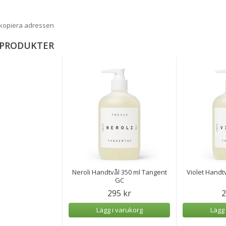
 kopiera adressen
 PRODUKTER
Neroli Handtvål 350 ml Tangent
Violet Handt
GC
295 kr
2
Lägg i varukorg
Lägg 