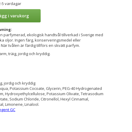
2-5 vardagar
ägg i varukorg
vning:
n parfymerad, ekologisk handtvål tillverkad i Sverige med
ka oljor. Ingen färg, konserveringsmedel eller
När tvålen är färdig tillförs en skvätt parfym.
rm, träig, jordig och kryddig.
g, jordig och kryddig
Aqua, Potassium Cocoate, Glycerin, PEG-40 Hydrogenated
um, Hydroxyethylcellulose, Potassium Olivate, Tetrasodium
ate, Sodium Chloride, Citronellol, Hexyl Cinnamal,
al, Limonene, Linalool.
ngent GC