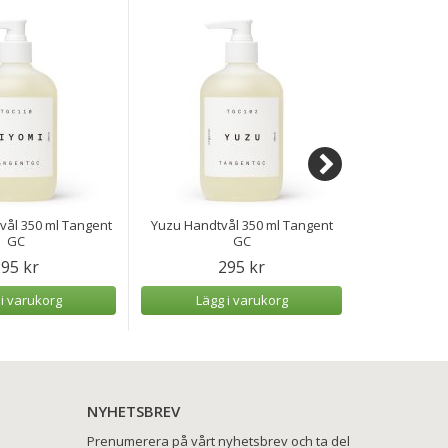
vål 350 ml Tangent
Yuzu Handtvål 350 ml Tangent
Tulip Handt
GC
GC
95 kr
295 kr
 i varukorg
Lägg i varukorg
Lägg
NYHETSBREV
Prenumerera på vårt nyhetsbrev och ta del