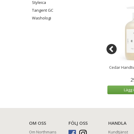
Styleica
Tangent GC
Washologi
vsljud Oceanbox
K. Lundqvist Doftpinnar White
Cedar Handtv
ågor
Pearls 120 ml
9 kr
379 kr
2
 varukorg
Lägg i varukorg
Lägg 
OM OSS
FÖLJ OSS
HANDLA
Om Northmans
Kundtjänst