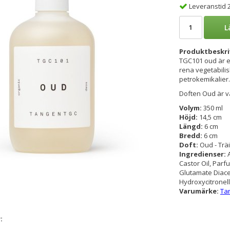
Leveranstid 
L
Produktbeskri
TGC101 oud är e
rena vegetabilis
petrokemikalier. 
Doften Oud är va
Volym:
350 ml
Höjd:
14,5 cm
Längd:
6 cm
Bredd:
6 cm
Doft:
Oud - Träi
Ingredienser:
Castor Oil, Parf
Glutamate Diacet
Hydroxycitronell
Varumärke:
Ta
: