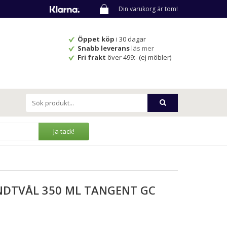
Din varukorg är tom!
Öppet köp
i 30 dagar
Snabb leverans
läs mer
Fri frakt
över 499:- (ej möbler)
Ja tack!
DTVÅL 350 ML TANGENT GC