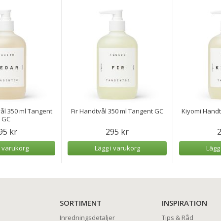
ål 350 ml Tangent
Fir Handtvål 350 ml Tangent GC
Kiyomi Handt
GC
95 kr
295 kr
2
i varukorg
Lägg i varukorg
Lägg
SORTIMENT
INSPIRATION
Inredningsdetaljer
Tips & Råd