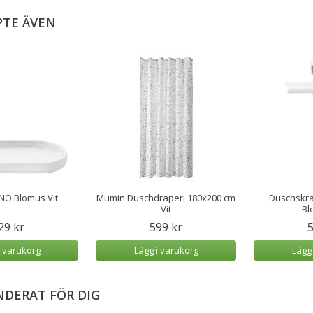
PTE ÄVEN
NO Blomus Vit
Mumin Duschdraperi 180x200 cm
Duschskra
Vit
Bl
29 kr
599 kr
5
i varukorg
Lägg i varukorg
Lägg
DERAT FÖR DIG