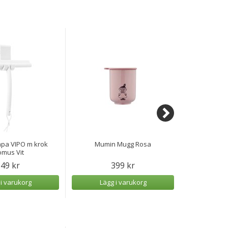
pa VIPO m krok
Mumin Mugg Rosa
Duschskrapa
omus Vit
S
49 kr
399 kr
1
 i varukorg
Lägg i varukorg
Lägg