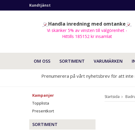
Kundtjänst
Handla inredning med omtanke
Vi skänker 5% av vinsten till välgörenhet -
Hittills 185152 kr insamlat
OM OSS
SORTIMENT
VARUMÄRKEN
I
Prenumerera på vårt nyhetsbrev för att inte
Kampanjer
Startsida
Badr
Topplista
Presentkort
SORTIMENT