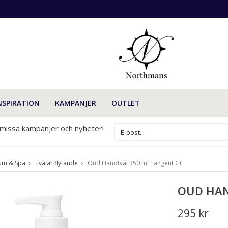
NSPIRATION
KAMPANJER
OUTLET
 missa kampanjer och nyheter!
um & Spa
Tvålar flytande
Oud Handtvål 350 ml Tangent GC
OUD HAN
295 kr