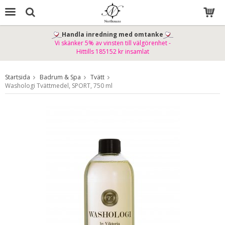
Handla inredning med omtanke
Vi skänker 5% av vinsten till välgörenhet -
Produkten har blivit tillagd i varukorgen
Hittills 185152 kr insamlat
Startsida
Badrum & Spa
Tvätt
Washologi Tvättmedel, SPORT, 750 ml