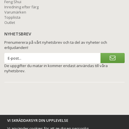
Feng Shui
Inredning efter färg
Varumärken
Topplista
Outlet
NYHETSBREV
Prenumerera på vårt nyhetsbrev och ta del av nyheter och
erbjudanden!
De uppgifter du matar in kommer endast användas till våra
nyhetsbrev.
BETALNINGSALTERNATIV
VI SKRÄDDARSYR DIN UPPLEVELSE
Vi använder cookies för att ge dig en personlig