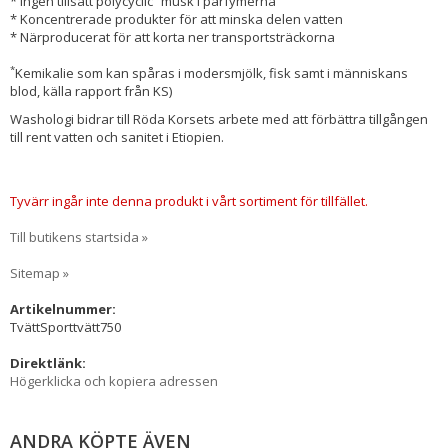
* Ingen tillsatt polycyclic
musk i parfymerna
* Koncentrerade produkter för att minska delen vatten
* Närproducerat för att korta ner transportsträckorna
*
Kemikalie som kan spåras i modersmjölk, fisk samt i människans
blod, källa rapport från KS)
Washologi bidrar till Röda Korsets arbete med att förbättra tillgången
till rent vatten och sanitet i Etiopien.
Tyvärr ingår inte denna produkt i vårt sortiment för tillfället.
Till butikens startsida »
Sitemap »
Artikelnummer:
TvättSporttvätt750
Direktlänk:
Högerklicka och kopiera adressen
ANDRA KÖPTE ÄVEN