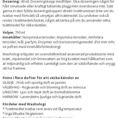
Dosering:
40 ml. Doseringskopp medföljer. Öka doseringen något för
hårt smutsade eller kraftigt luktande plagg men överdosera inte. Sätt
gärna in den fyllda doseringskoppen direkt i tvättrumman (inte om du
tvättar med förtvätt) så utnyttjas allt tvättmedel. Du undviker också
rester i tvättmedelsfacket, något att tänka på om du använder olika
tvättmedel för olika textilier.
Volym:
750 ml
Innehåller:
Nonjoniska tensider, Anjoniska tensider, Amfotära
tensider, tvål, parfym, Enzymer och konserveringsmedel. (För mer info
se pdf:en med innehållsförteckning)
Washologi erbjuder en svensktillverkad avancerad produktserie med
tvätt-, mjukmedel och linnevatten av hög kvalitet med hållbarhet som
är miljövänlig och effektiv samtidigt som den är väldoftande och snygg
att ha framme.
Finns i flera dofter för att väcka känslor av
GLÄDJE - Frisk och sportig doft av jasmin
VÄLBEHAG - Rogivande och blommig doft av mimosa
LÄNGTAN - Ljuv och mjuk doft av bomullsblomma
HARMONI - Lavendelns ljuvliga och lugnande doft
Fördelar med Washologi
* Tvättmedlet tvättar rent även vid låg temperatur
* Inga tillsatta färgämnen
*