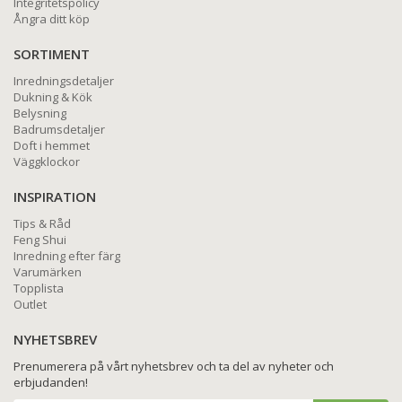
Integritetspolicy
Ångra ditt köp
SORTIMENT
Inredningsdetaljer
Dukning & Kök
Belysning
Badrumsdetaljer
Doft i hemmet
Väggklockor
INSPIRATION
Tips & Råd
Feng Shui
Inredning efter färg
Varumärken
Topplista
Outlet
NYHETSBREV
Prenumerera på vårt nyhetsbrev och ta del av nyheter och
erbjudanden!