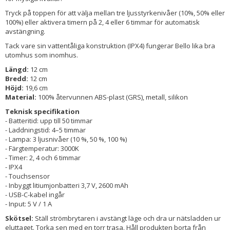
Tryck på toppen för att välja mellan tre ljusstyrkenivåer (10%, 50% eller
100%) eller aktivera timern på 2, 4 eller 6 timmar för automatisk
avstängning.
Tack vare sin vattentåliga konstruktion (IPX4) fungerar Bello lika bra
utomhus som inomhus.
Längd:
12 cm
Bredd:
12 cm
Höjd:
19,6 cm
Material:
100% återvunnen ABS-plast (GRS), metall, silikon
Teknisk specifikation
- Batteritid: upp till 50 timmar
- Laddningstid: 4–5 timmar
- Lampa: 3 ljusnivåer (10 %, 50 %, 100 %)
- Färgtemperatur: 3000K
- Timer: 2, 4 och 6 timmar
- IPX4
- Touchsensor
- Inbyggt litiumjonbatteri 3,7 V, 2600 mAh
- USB-C-kabel ingår
- Input: 5 V / 1 A
Skötsel:
Ställ strömbrytaren i avstängt läge och dra ur nätsladden ur
eluttaget. Torka sen med en torr trasa. Håll produkten borta från