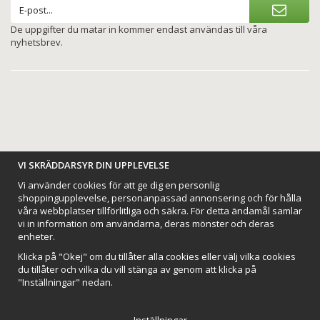
De uppgifter du matar in kommer endast användas till våra
nyhetsbrev.
BETALNINGSALTERNATIV
VI SKRÄDDARSYR DIN UPPLEVELSE
Vi använder cookies för att ge dig en personlig
shoppingupplevelse, personanpassad annonsering och för hålla
våra webbplatser tillförlitliga och säkra. För detta ändamål samlar
vi in information om användarna, deras mönster och deras
VI SKICKAR MED
enheter.
Klicka på "Okej" om du tillåter alla cookies eller välj vilka cookies
du tillåter och vilka du vill stänga av genom att klicka på
"Inställningar" nedan.