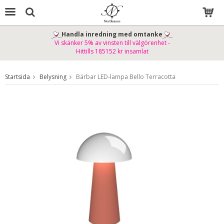
Handla inredning med omtanke
Vi skänker 5% av vinsten till välgörenhet -
Produkten har blivit tillagd i varukorgen
Hittills 185152 kr insamlat
Startsida
Belysning
Bärbar LED-lampa Bello Terracotta