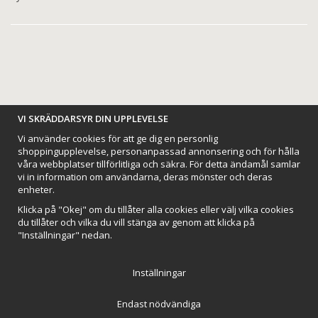
BETALNINGSALTERNATIV
VI SKRÄDDARSYR DIN UPPLEVELSE
Vi använder cookies för att ge dig en personlig
shoppingupplevelse, personanpassad annonsering och för hålla
våra webbplatser tillförlitliga och säkra. För detta ändamål samlar
vi in information om användarna, deras mönster och deras
VI SKICKAR MED
enheter.
Klicka på "Okej" om du tillåter alla cookies eller välj vilka cookies
du tillåter och vilka du vill stänga av genom att klicka på
"Inställningar" nedan.
Inställningar
Endast nödvändiga
Northmans Design AB
Till toppen av sidan