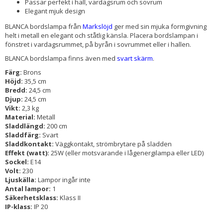
Passar perfekt i hall, vardagsrum och sovrum
Elegant mjuk design
BLANCA bordslampa från
Markslöjd
ger med sin mjuka formgivning
helt i metall en elegant och ståtlig känsla. Placera bordslampan i
fönstret i vardagsrummet, på byrån i sovrummet eller i hallen.
BLANCA bordslampa finns även med
svart skärm
.
Färg:
Brons
Höjd:
35,5 cm
Bredd:
24,5 cm
Djup:
24,5 cm
Vikt:
2,3 kg
Material:
Metall
Sladdlängd:
200 cm
Sladdfärg:
Svart
Sladdkontakt:
Väggkontakt, strömbrytare på sladden
Effekt (watt):
25W (eller motsvarande i lågenergilampa eller LED)
Sockel:
E14
Volt:
230
Ljuskälla:
Lampor ingår inte
Antal lampor:
1
Säkerhetsklass:
Klass II
IP-klass:
IP 20