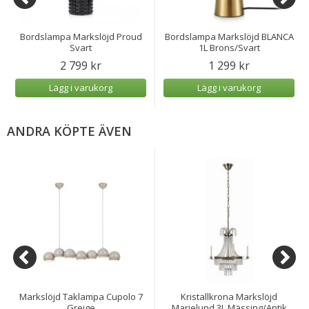
Bordslampa Markslöjd Proud
Bordslampa Markslöjd BLANCA
Svart
1L Brons/Svart
2 799 kr
1 299 kr
Lägg i varukorg
Lägg i varukorg
ANDRA KÖPTE ÄVEN
Markslöjd Taklampa Cupolo 7
Kristallkrona Markslöjd
Greige
Marielund 3L Mässing/Antik