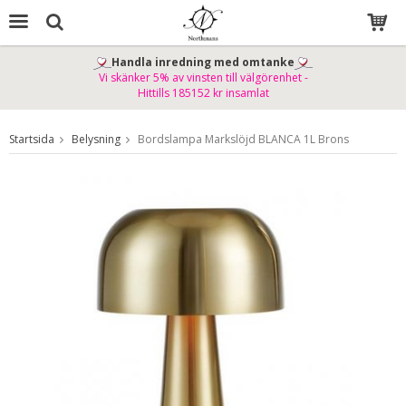
Handla inredning med omtanke
Vi skänker 5% av vinsten till välgörenhet -
Produkten har blivit tillagd i varukorgen
Hittills 185152 kr insamlat
Startsida
Belysning
Bordslampa Markslöjd BLANCA 1L Brons