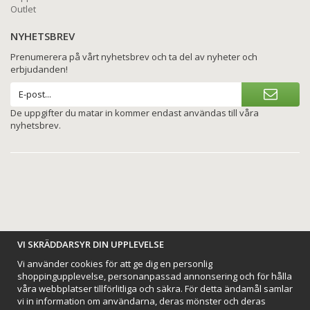
Outlet
NYHETSBREV
Prenumerera på vårt nyhetsbrev och ta del av nyheter och
erbjudanden!
De uppgifter du matar in kommer endast användas till våra
nyhetsbrev.
BETALNINGSALTERNATIV
VI SKRÄDDARSYR DIN UPPLEVELSE
Vi använder cookies för att ge dig en personlig
shoppingupplevelse, personanpassad annonsering och för hålla
våra webbplatser tillförlitliga och säkra. För detta ändamål samlar
vi in information om användarna, deras mönster och deras
VI SKICKAR MED