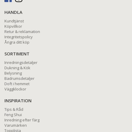
HANDLA
Kundtjänst
Köpvillkor
Retur & reklamation
Integritetspolicy
Ångra ditt köp
SORTIMENT
Inredningsdetaljer
Dukning & Kök
Belysning
Badrumsdetaljer
Doft i hemmet
Väggklockor
INSPIRATION
Tips & Råd
Feng Shui
Inredning efter färg
Varumärken
Topplista