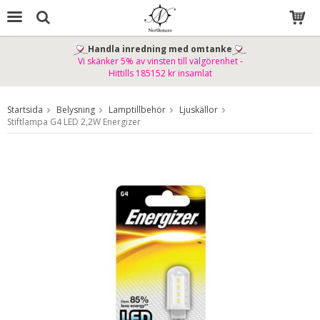
Handla inredning med omtanke
Vi skänker 5% av vinsten till välgörenhet -
Produkten har blivit tillagd i varukorgen
Hittills 185152 kr insamlat
Startsida
Belysning
Lamptillbehör
Ljuskällor
Stiftlampa G4 LED 2,2W Energizer