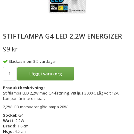
STIFTLAMPA G4 LED 2,2W ENERGIZER
99 kr
Skickas inom 3-5 vardagar
Lägg i varukorg
Produktbeskrivning:
Stiftlampa LED 2,2W med G4-fattning. Vitt ljus 3000K. Låg volt 12V.
Lampan är inte dimbar.
2,2W LED motsvarar glödlampa 20W.
Sockel:
G4
Watt:
2,2W
Bredd:
1,6 cm
Höjd:
4,5 cm