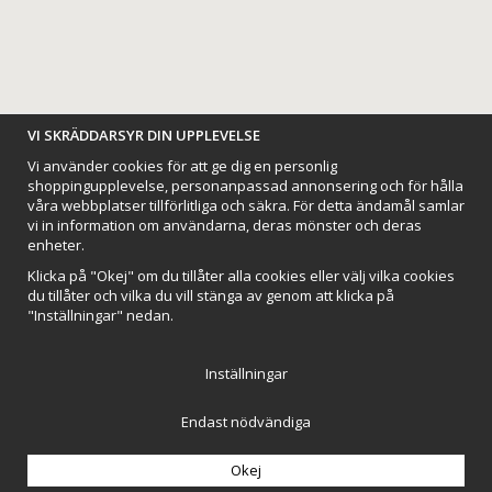
BETALNINGSALTERNATIV
VI SKRÄDDARSYR DIN UPPLEVELSE
Vi använder cookies för att ge dig en personlig
shoppingupplevelse, personanpassad annonsering och för hålla
våra webbplatser tillförlitliga och säkra. För detta ändamål samlar
vi in information om användarna, deras mönster och deras
VI SKICKAR MED
enheter.
Klicka på "Okej" om du tillåter alla cookies eller välj vilka cookies
du tillåter och vilka du vill stänga av genom att klicka på
"Inställningar" nedan.
Inställningar
Endast nödvändiga
Northmans Design AB
Till toppen av sidan
Drift & produktion:
Wikinggruppen
Okej