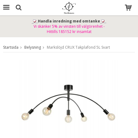
Handla inredning med omtanke
Vi skänker 5% av vinsten till välgörenhet -
Produkten har blivit tillagd i varukorgen
Hittills 185152 kr insamlat
Startsida
Belysning
Markslöjd CRUX Takplafond 5L Svart