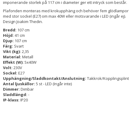
imponerande storlek på 117 cm i diameter ger ett intryck som består.
Plafonden monteras med krokupphäng och behöver fem glödlampor
med stor sockel (E27) om max 40W eller motsvarande i LED (ingår ej).
Design Joakim Thedin.
Bredd:
107 cm
Höjd:
41 cm
Djup:
107 cm
Färg:
Svart
Vikt (kg):
2,35
Material:
Metall
Effekt (W):
5x40W
Volt:
230V
Sockel:
E27
Upphängning/Sladdkontakt/Anslutning:
Takkrok/Kopplingsplint
Antal ljuskällor:
5 st - LED (Ingår inte)
Dimmer:
Dimbar
Sladdlängd:
-
IP-klass:
IP20