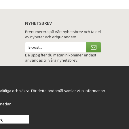
NYHETSBREV
Prenumerera på vårt nyhetsbrev och ta del
av nyheter och erbjudanden!
De uppgifter du matar in kommer endast
användas till våra nyhetsbrev.
VI SKICKAR MED
itliga och säkra. För detta ändamål samlar vi in information
r" nedan.
ej
Till toppen av sidan