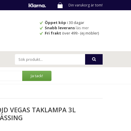
Din varukorg är tom!
Öppet köp
i 30 dagar
Snabb leverans
läs mer
Fri frakt
över 499:- (ej möbler)
Ja tack!
JD VEGAS TAKLAMPA 3L
ÄSSING