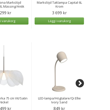
krona Markslöjd
Markslöjd Taklampa Capital 6L
Markslöjd T
3L Mässing/Antik
Krom
 299 kr
3 699 kr
2
 i varukorg
Lägg i varukorg
Lägg
ka 75 cm Vit/Satin
LED-lampa/Högtalare/Qi Ellie
Bärbar LED
Nickel
Ivory Sand
 499 kr
849 kr