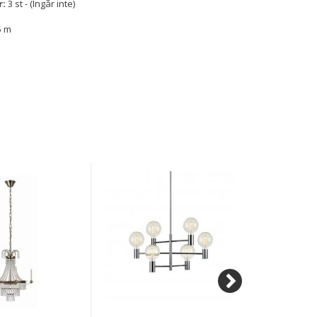
r:
3 st - (Ingår inte)
5 m