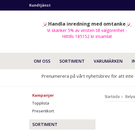
Kundtjänst
Handla inredning med omtanke
Vi skänker 5% av vinsten till välgörenhet -
Hittills 185152 kr insamlat
OM OSS
SORTIMENT
VARUMÄRKEN
I
Prenumerera på vårt nyhetsbrev för att inte
Kampanjer
Startsida
Belys
Topplista
Presentkort
SORTIMENT