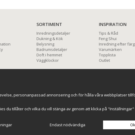
SORTIMENT
INSPIRATION
Inredningsdetaljer
Tips & Råd
Dukning & Kök
Feng Shui
mation
Belysning
Inredning efter färg
cy
Badrumsdetaljer
Varumärken
Doft i hemmet
Topplista
Väggklockor
Outlet
BETALNINGSALTERNATIV
evelse, personanpassad annonsering och för hålla våra webbplatser tillförl
kies du tillåter och vilka du vill stänga av genom att klicka på "Inställninga
lningar
Endast nödvändiga
Ok
Drift & produktion:
Wikinggruppen