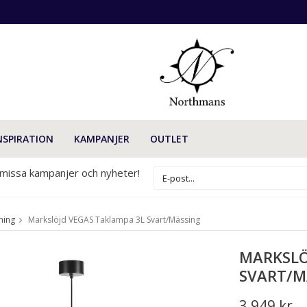
NSPIRATION
KAMPANJER
OUTLET
 missa kampanjer och nyheter!
ning
Markslöjd VEGAS Taklampa 3L Svart/Mässing
MARKSLÖ
SVART/M
3 949 kr