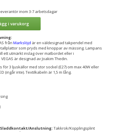
 leverantör inom 3-7 arbetsdagar
ägg i varukorg
vning:
AS från
Markslöjd
är en väldesignad takpendel med
tallplattor som pryds med knoppar av mässing. Lampans
ill ett utmärkt inslag över matbordet eller i
VEGAS är designad av Joakim Thedin.
 för 3 ljuskällor med stor sockel (E27) om max 40W eller
 (ingår inte). Textilkabeln är 1,5 m lång.
sing
l
Sladdkontakt/Anslutning:
Takkrok/Kopplingsplint