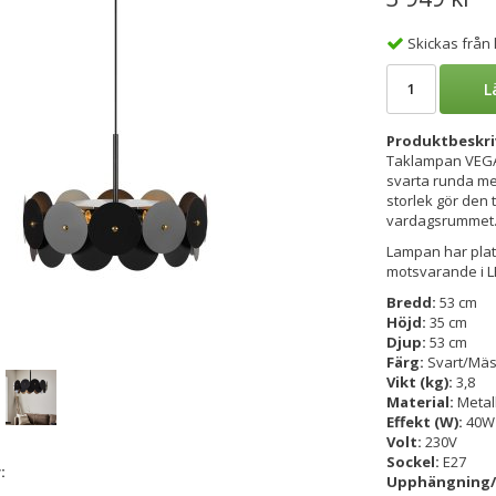
Skickas från
L
Produktbeskri
Taklampan VEG
svarta runda me
storlek gör den t
vardagsrummet. 
Lampan har plats
motsvarande i LED
Bredd:
53 cm
Höjd:
35 cm
Djup:
53 cm
Färg:
Svart/Mäs
Vikt (kg):
3,8
Material:
Metal
Effekt (W):
40W
Volt:
230V
Sockel:
E27
:
Upphängning/