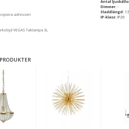
Antal ljuskällo
Dimmer:
-
Sladdlängd:
1.
 kopiera adressen
IP-klass:
IP20
rkslöjd VEGAS Taklampa 3L
 PRODUKTER