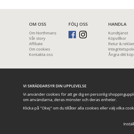
OM OSS
FÖLJ OSS
HANDLA
Om Northmans
Kundtjänst
Vår story
Köpvillkor
Affiliate
Retur & rekla
Om cookies
Integritetspoli
Kontakta oss
Ångra ditt köp
VI SKRÄDDARSYR DIN UPPLEVELSE
Vi använder cookies för att ge dig en personlig shoppinguppl
om användarna, deras mönster och deras enheter.
Klicka på "Okej" om du tillåter alla cookies eller välj vilka coo
Instäl
Northmans Design AB