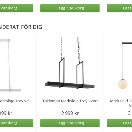
i varukorg
Lägg i varukorg
Lägg
DERAT FÖR DIG
rkslöjd Tray Vit
Taklampa Markslöjd Tray Svart
Markslöjd D
V
999 kr
2 999 kr
3
i varukorg
Lägg i varukorg
Lägg