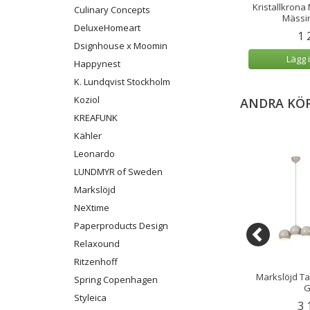
lampa MERLOT 13L
Markslöjd Taklampa Kurage 1L
Kristallkrona
Culinary Concepts
ing/Vit
Amber/Mässing
Mässin
DeluxeHomeart
99 kr
799 kr
1 
Dsignhouse x Moomin
 varukorg
Lägg i varukorg
Lägg 
Happynest
K. Lundqvist Stockholm
Koziol
ANDRA KÖ
KREAFUNK
Kähler
Leonardo
LUNDMYR of Sweden
Markslöjd
NeXtime
Paperproducts Design
Relaxound
Ritzenhoff
Markslöjd Proud
Kristallkrona Markslöjd Gränsö
Markslöjd T
Spring Copenhagen
vart
Mässing 2L 40 cm
G
Styleica
99 kr
1 999 kr
3 