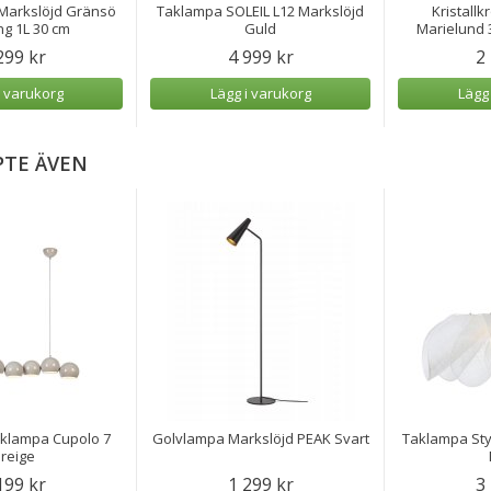
 Markslöjd Gränsö
Taklampa SOLEIL L12 Markslöjd
Kristall
g 1L 30 cm
Guld
Marielund 
299 kr
4 999 kr
2
i varukorg
Lägg i varukorg
Lägg
PTE ÄVEN
aklampa Cupolo 7
Golvlampa Markslöjd PEAK Svart
Taklampa Styr
reige
199 kr
1 299 kr
3