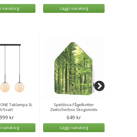
 i varukorg
Lägg i varukorg
Lägg
IONE Taklampa 3L
Speldosa Fågelkvitter
Speldos
it/Svart
Zwitscherbox Skogsmotiv
Zwit
 999 kr
649 kr
 i varukorg
Lägg i varukorg
Lägg