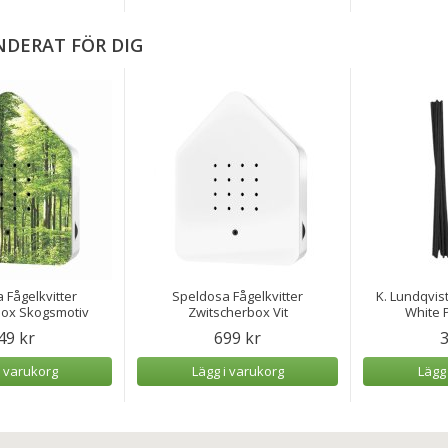
DERAT FÖR DIG
 Fågelkvitter
Speldosa Fågelkvitter
K. Lundqvist
box Skogsmotiv
Zwitscherbox Vit
White P
49 kr
699 kr
3
i varukorg
Lägg i varukorg
Lägg