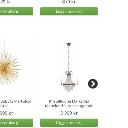
79 kr
879 kr
 i varukorg
Lägg i varukorg
Lägg
EIL L12 Markslöjd
Kristallkrona Markslöjd
Markslöjd T
Guld
Marielund 3L Mässing/Antik
 999 kr
2 299 kr
3
 i varukorg
Lägg i varukorg
Lägg