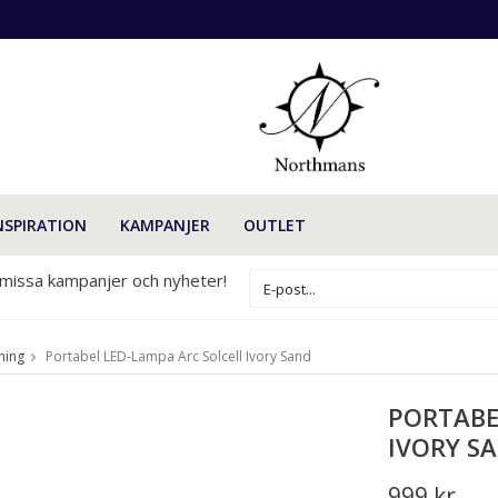
NSPIRATION
KAMPANJER
OUTLET
 missa kampanjer och nyheter!
ning
Portabel LED-Lampa Arc Solcell Ivory Sand
PORTABE
IVORY S
999 kr