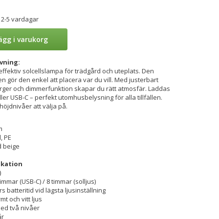
 2-5 vardagar
ägg i varukorg
vning:
effektiv solcellslampa för trädgård och uteplats. Den
n gör den enkel att placera var du vill. Med justerbart
färger och dimmerfunktion skapar du rätt atmosfär. Laddas
ler USB-C – perfekt utomhusbelysning för alla tillfällen.
öjdnivåer att välja på.
m
, PE
d beige
ikation
)
immar (USB-C) / 8 timmar (solljus)
rs batteritid vid lägsta ljusinställning
mt och vitt ljus
med två nivåer
år