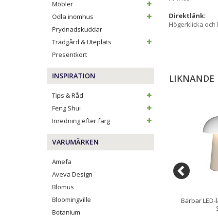
Möbler
Direktlänk:
Odla inomhus
Högerklicka och
Prydnadskuddar
Trädgård & Uteplats
Presentkort
INSPIRATION
LIKNANDE
Tips & Råd
Feng Shui
Inredning efter färg
VARUMÄRKEN
Amefa
Aveva Design
Blomus
Bloomingville
Lampa Spirit S 15
Portabel LED-Lampa Spirit L 25
Bärbar LED-l
Mörkgrå
cm Moonbeam
Botanium