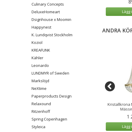
9 kr
899 kr
8
Culinary Concepts
 varukorg
Lägg i varukorg
Lägg 
DeluxeHomeart
Dsignhouse x Moomin
Happynest
ANDRA KÖ
K. Lundqvist Stockholm
Koziol
KREAFUNK
Kähler
Leonardo
LUNDMYR of Sweden
Markslöjd
NeXtime
Paperproducts Design
Relaxound
ona Markslöjd
LED-lampa/Högtalare/Qi Ellie
Kristallkrona
nd 3L krom
Ivory Sand
Mässin
Ritzenhoff
49 kr
849 kr
1 
Spring Copenhagen
 varukorg
Lägg i varukorg
Lägg 
Styleica