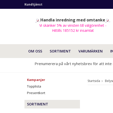
Kundtjänst
Handla inredning med omtanke
Vi skänker 5% av vinsten till välgörenhet -
Hittills 185152 kr insamlat
OM OSS
SORTIMENT
VARUMÄRKEN
I
Prenumerera på vårt nyhetsbrev för att inte
Kampanjer
Startsida
Belys
Topplista
Presentkort
SORTIMENT