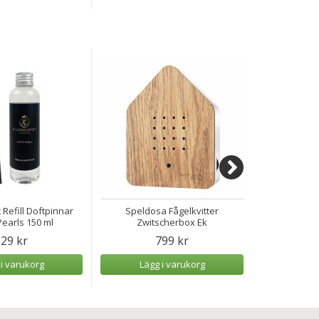
 Refill Doftpinnar
Speldosa Fågelkvitter
Speldosa H
earls 150 ml
Zwitscherbox Ek
29 kr
799 kr
 i varukorg
Lägg i varukorg
Lägg