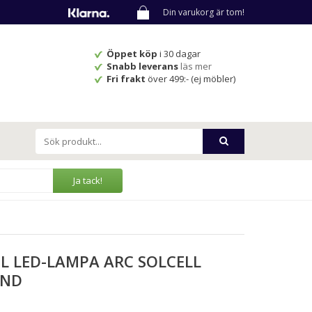
Din varukorg är tom!
Öppet köp
i 30 dagar
Snabb leverans
läs mer
Fri frakt
över 499:- (ej möbler)
Ja tack!
L LED-LAMPA ARC SOLCELL
AND