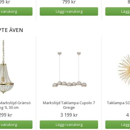
99 kr
799 kr
8
i varukorg
Lägg i varukorg
Lägg
PTE ÄVEN
 Markslöjd Gränsö
Markslöjd Taklampa Cupolo 7
Taklampa SOL
g 1L 30 cm
Greige
299 kr
3 199 kr
4
i varukorg
Lägg i varukorg
Lägg