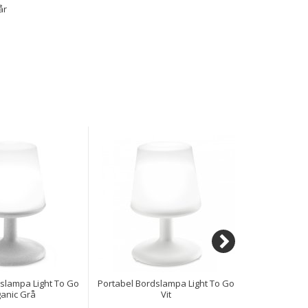
år
slampa Light To Go
Portabel Bordslampa Light To Go
Portabel L
anic Grå
Vit