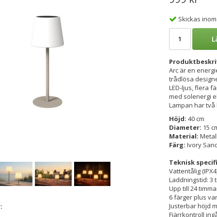
Skickas inom
L
Produktbeskri
Arc är en energi
trådlösa designe
LED-ljus, flera 
med solenergi el
Lampan har två h
Höjd:
40 cm
Diameter:
15 c
Material:
Metall
Färg:
Ivory San
Teknisk specif
Vattentålig (IPX4
Laddningstid: 3 t
Upp till 24 timma
6 färger plus var
Justerbar höjd 
:
Fjärrkontroll ing