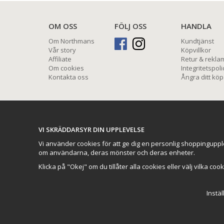
OM OSS
FÖLJ OSS
HANDLA
Om Northmans
Kundtjänst
Vår story
Köpvillkor
Affiliate
Retur & rekla
Om cookies
Integritetspoli
Kontakta oss
Ångra ditt köp
VI SKRÄDDARSYR DIN UPPLEVELSE
Vi använder cookies för att ge dig en personlig shoppinguppl
om användarna, deras mönster och deras enheter.
Klicka på "Okej" om du tillåter alla cookies eller välj vilka coo
Instäl
Northmans Design AB
// Addwish span