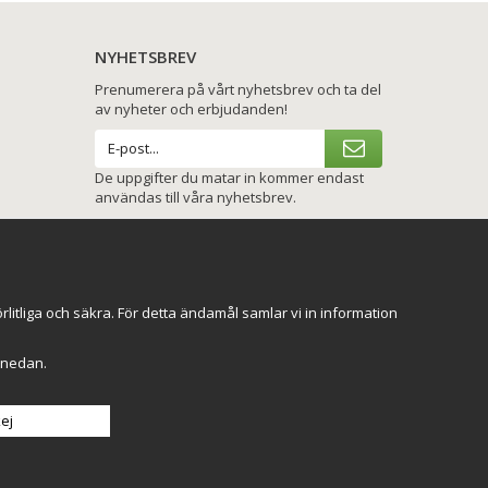
NYHETSBREV
Prenumerera på vårt nyhetsbrev och ta del
av nyheter och erbjudanden!
De uppgifter du matar in kommer endast
användas till våra nyhetsbrev.
VI SKICKAR MED
itliga och säkra. För detta ändamål samlar vi in information
r" nedan.
ej
Till toppen av sidan