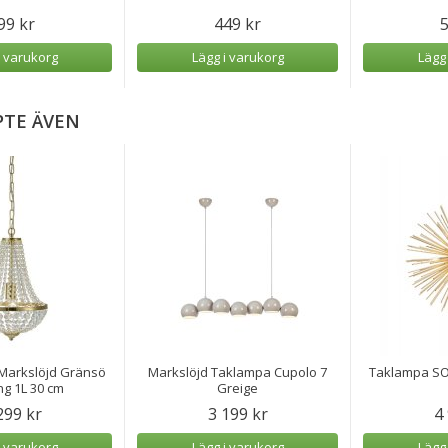
99 kr
449 kr
5
i varukorg
Lägg i varukorg
Lägg
PTE ÄVEN
 Markslöjd Gränsö
Markslöjd Taklampa Cupolo 7
Taklampa SOL
g 1L 30 cm
Greige
299 kr
3 199 kr
4
i varukorg
Lägg i varukorg
Lägg