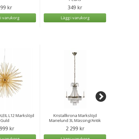
99 kr
349 kr
1
 i varukorg
Lägg i varukorg
Lägg
EIL L12 Markslöjd
Kristallkrona Markslöjd
Markslöjd T
Guld
Marielund 3L Mässing/Antik
 999 kr
2 299 kr
3
 i varukorg
Lägg i varukorg
Lägg