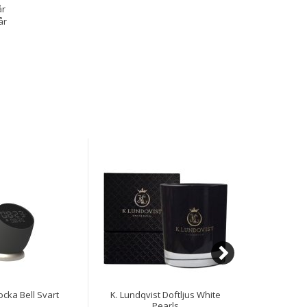
år
år
ocka Bell Svart
K. Lundqvist Doftljus White
Väggklocka
Pearls