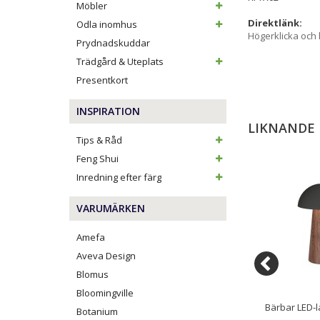
Möbler
Direktlänk:
Odla inomhus
Högerklicka och
Prydnadskuddar
Trädgård & Uteplats
Presentkort
INSPIRATION
LIKNANDE
Tips & Råd
Feng Shui
Inredning efter färg
VARUMÄRKEN
Amefa
Aveva Design
Blomus
Bloomingville
ampa Bello Ivory
Taklampa PARIS Markslöjd 10L
Bärbar LED-l
Botanium
and
Svart