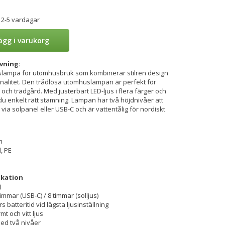
 2-5 vardagar
ägg i varukorg
vning:
llslampa för utomhusbruk som kombinerar stilren design
nalitet. Den trådlösa utomhuslampan är perfekt för
 och trädgård. Med justerbart LED-ljus i flera färger och
u enkelt rätt stämning. Lampan har två höjdnivåer att
 via solpanel eller USB-C och är vattentålig för nordiskt
m
, PE
ikation
)
immar (USB-C) / 8 timmar (solljus)
rs batteritid vid lägsta ljusinställning
mt och vitt ljus
med två nivåer