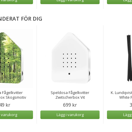
DERAT FÖR DIG
 Fågelkvitter
Speldosa Fågelkvitter
K. Lundqvist
box Skogsmotiv
Zwitscherbox Vit
White P
49 kr
699 kr
3
i varukorg
Lägg i varukorg
Lägg