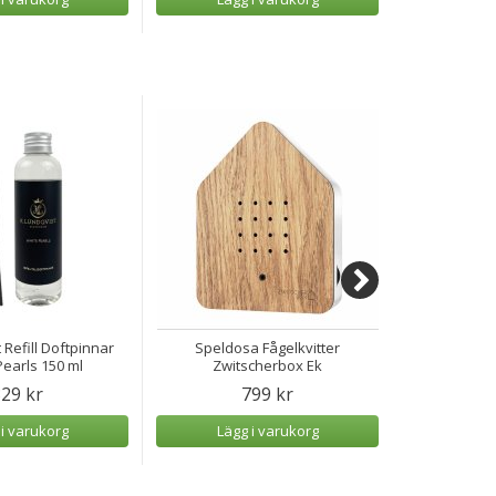
 Refill Doftpinnar
Speldosa Fågelkvitter
Speldosa H
earls 150 ml
Zwitscherbox Ek
29 kr
799 kr
 i varukorg
Lägg i varukorg
Lägg