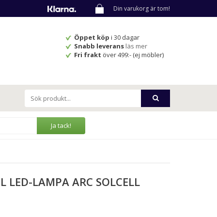
Din varukorg är tom!
Öppet köp
i 30 dagar
Snabb leverans
läs mer
Fri frakt
över 499:- (ej möbler)
Ja tack!
L LED-LAMPA ARC SOLCELL