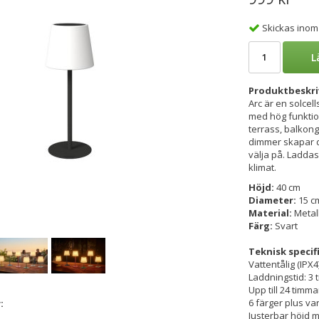
Skickas inom
L
Produktbeskri
Arc är en solce
med hög funktio
terrass, balkong
dimmer skapar d
välja på. Laddas
klimat.
Höjd:
40 cm
Diameter:
15 c
Material:
Metall
Färg:
Svart
Teknisk specif
Vattentålig (IPX4
Laddningstid: 3 t
Upp till 24 timma
6 färger plus var
:
Justerbar höjd 