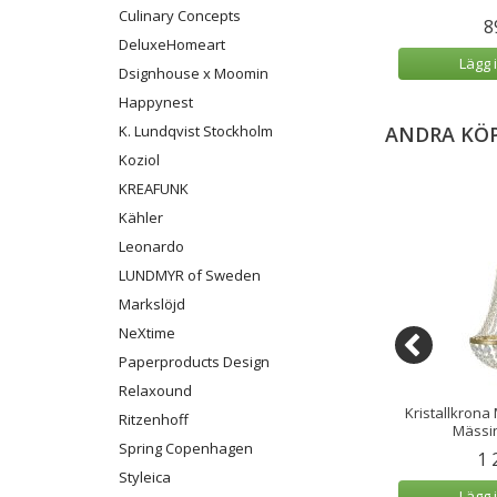
Culinary Concepts
9 kr
4 299 kr
8
DeluxeHomeart
 varukorg
Lägg i varukorg
Lägg 
Dsignhouse x Moomin
Happynest
ANDRA KÖ
K. Lundqvist Stockholm
Koziol
KREAFUNK
Kähler
Leonardo
LUNDMYR of Sweden
Markslöjd
NeXtime
Paperproducts Design
Relaxound
ona Markslöjd
Markslöjd Plafond MERLOT 13L
Kristallkrona
Ritzenhoff
nd 3L krom
Mässing/Vit
Mässin
Spring Copenhagen
49 kr
3 999 kr
1 
Styleica
 varukorg
Lägg i varukorg
Lägg 