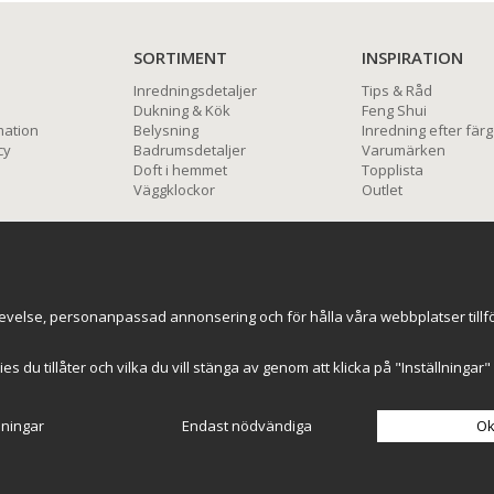
SORTIMENT
INSPIRATION
Inredningsdetaljer
Tips & Råd
Dukning & Kök
Feng Shui
mation
Belysning
Inredning efter färg
cy
Badrumsdetaljer
Varumärken
Doft i hemmet
Topplista
Väggklockor
Outlet
BETALNINGSALTERNATIV
evelse, personanpassad annonsering och för hålla våra webbplatser tillförl
kies du tillåter och vilka du vill stänga av genom att klicka på "Inställninga
lningar
Endast nödvändiga
Ok
Drift & produktion:
Wikinggruppen