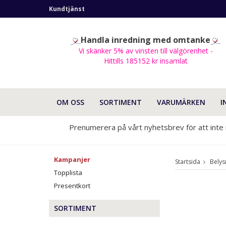
Kundtjänst
Handla inredning med omtanke
Vi skänker 5% av vinsten till välgörenhet -
Hittills 185152 kr insamlat
OM OSS
SORTIMENT
VARUMÄRKEN
I
Prenumerera på vårt nyhetsbrev för att inte
Kampanjer
Startsida
Belys
Topplista
Presentkort
SORTIMENT