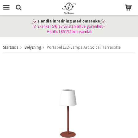
Handla inredning med omtanke
Vi skänker 5% av vinsten till välgörenhet -
Produkten har blivit tillagd i varukorgen
Hittills 185152 kr insamlat
Startsida
Belysning
Portabel LED-Lampa Arc Solcell Terracotta