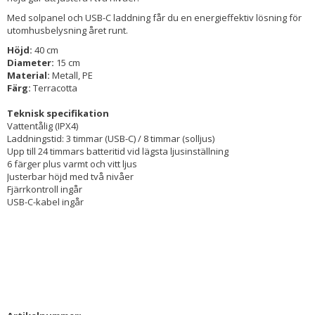
Med solpanel och USB-C laddning får du en energieffektiv lösning för
utomhusbelysning året runt.
Höjd:
40 cm
Diameter:
15 cm
Material:
Metall, PE
Färg:
Terracotta
Teknisk specifikation
Vattentålig (IPX4)
Laddningstid: 3 timmar (USB-C) / 8 timmar (solljus)
Upp till 24 timmars batteritid vid lägsta ljusinställning
6 färger plus varmt och vitt ljus
Justerbar höjd med två nivåer
Fjärrkontroll ingår
USB-C-kabel ingår