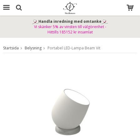
Handla inredning med omtanke
Vi skänker 5% av vinsten till välgörenhet -
Produkten har blivit tillagd i varukorgen
Hittills 185152 kr insamlat
Startsida
Belysning
Portabel LED-Lampa Beam Vit