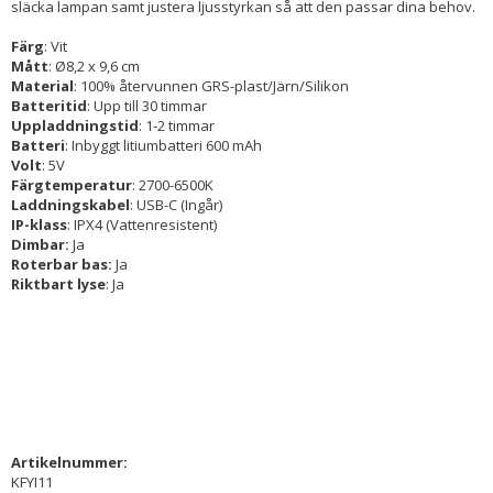
släcka lampan samt justera ljusstyrkan så att den passar dina behov.
Färg
: Vit
Mått
: Ø8,2 x 9,6 cm
Material
: 100% återvunnen GRS-plast/Järn/Silikon
Batteritid
: Upp till 30 timmar
Uppladdningstid
: 1-2 timmar
Batteri
: Inbyggt litiumbatteri 600 mAh
Volt
: 5V
Färgtemperatur
: 2700-6500K
Laddningskabel
: USB-C (Ingår)
IP-klass
: IPX4 (Vattenresistent)
Dimbar:
Ja
Roterbar bas:
Ja
Riktbart lyse
: Ja
Artikelnummer:
KFYI11