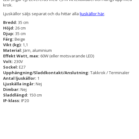
krok.
Ljuskällor säljs separat och du hittar alla
ljuskällor här
.
Bredd:
35 cm
Höjd:
26 cm
Djup:
35 cm
Färg:
Beige
Vikt (kg):
1,1
Material:
Järn, aluminium
Effekt Watt, max:
60W (eller motsvarande LED)
Volt:
230V
Sockel:
E27
Upphängning/Sladdkontakt/Anslutning:
Takkrok / Terminaler
Antal ljuskällor:
1
Ljuskälla ingår:
Nej
Dimbar:
Nej
Sladdlängd:
150 cm
IP-klass:
IP20