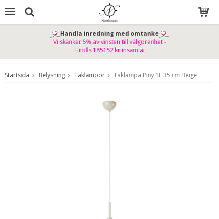
Handla inredning med omtanke
Vi skänker 5% av vinsten till välgörenhet -
Produkten har blivit tillagd i varukorgen
Hittills 185152 kr insamlat
Startsida
Belysning
Taklampor
Taklampa Piny 1L 35 cm Beige