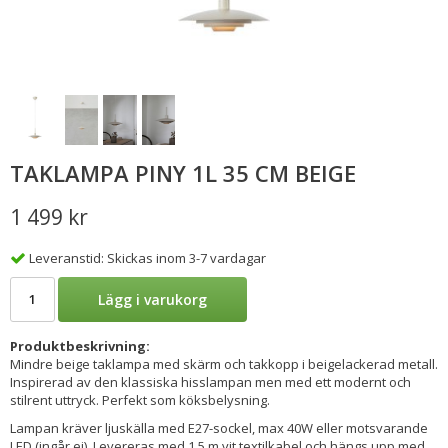
TAKLAMPA PINY 1L 35 CM BEIGE
1 499 kr
Leveranstid: Skickas inom 3-7 vardagar
Lägg i varukorg
Produktbeskrivning:
Mindre beige taklampa med skärm och takkopp i beigelackerad metall.
Inspirerad av den klassiska hisslampan men med ett modernt och
stilrent uttryck. Perfekt som köksbelysning.
Lampan kräver ljuskälla med E27-sockel, max 40W eller motsvarande
LED (ingår ej). Levereras med 1,5 m vit textilkabel och hängs upp med