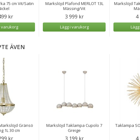
ka 75 cm Vit/Satin
Markslöjd Plafond MERLOT 13L
Markslöjd Ta
ickel
Mässing/Vit
Mäs
499 kr
3 999 kr
4
i varukorg
Lägg i varukorg
Lägg
PTE ÄVEN
 Markslöjd Gränsö
Markslöjd Taklampa Cupolo 7
Taklampa SOL
g 1L 30 cm
Greige
299 kr
3 199 kr
4