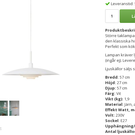
Leveranstid:
L
Produktbeskri
Större taklampa 
den klassiska h
Perfekt som kö
Lampan kräver l
(ingår ej). Leve
Ljuskällor säljs 
Bredd:
57 cm
Höjd:
27 cm
Djup:
57 cm
Färg:
Vit
Vikt (kg):
1,9
Material:
Järn,
Effekt Watt, m
Volt:
230V
Sockel:
E27
Upphängning/
:
Antal ljuskällo