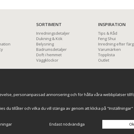
SORTIMENT
INSPIRATION
Inredningsdetaljer
Tips & Råd
Dukning & Kök
Feng Shui
mation
Belysning
Inredning efter färg
cy
Badrumsdetaljer
Varumärken
Doft i hemmet
Topplista
Väggklockor
Outlet
BETALNINGSALTERNATIV
evelse, personanpassad annonsering och för hålla våra webbplatser tillförl
kies du tillåter och vilka du vill stänga av genom att klicka på "Inställninga
lningar
Endast nödvändiga
Ok
Drift & produktion:
Wikinggruppen