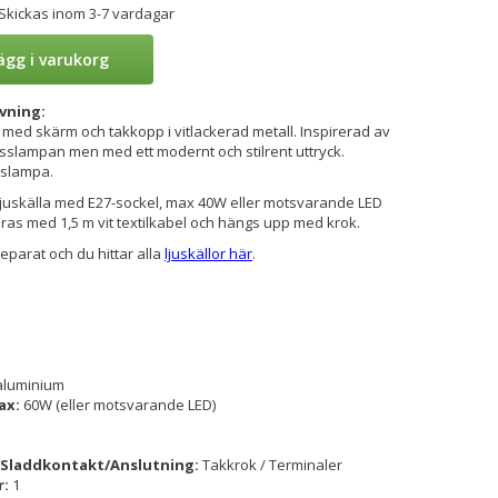
 Skickas inom 3-7 vardagar
ägg i varukorg
vning:
med skärm och takkopp i vitlackerad metall. Inspirerad av
isslampan men med ett modernt och stilrent uttryck.
kslampa.
juskälla med E27-sockel, max 40W eller motsvarande LED
reras med 1,5 m vit textilkabel och hängs upp med krok.
separat och du hittar alla
ljuskällor här
.
 aluminium
ax:
60W (eller motsvarande LED)
Sladdkontakt/Anslutning:
Takkrok / Terminaler
r:
1