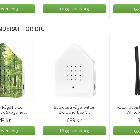
i varukorg
Lägg i varukorg
Lägg
DERAT FÖR DIG
 Fågelkvitter
Speldosa Fågelkvitter
K. Lundqvist
box Skogsmotiv
Zwitscherbox Vit
White P
49 kr
699 kr
3
i varukorg
Lägg i varukorg
Lägg