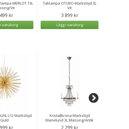
klampa MERLOT 13L
Taklampa OTURO Markslöjd 3L
Markslöjd T
sing/Vit
Vit
Vi
 499 kr
3 899 kr
 i varukorg
Lägg i varukorg
Lägg
EIL L12 Markslöjd
Kristallkrona Markslöjd
Markslöjd T
Guld
Marielund 3L Mässing/Antik
 999 kr
2 299 kr
3