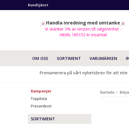
Kundtjänst
Handla inredning med omtanke
Vi skänker 5% av vinsten till välgörenhet -
Hittills 185152 kr insamlat
OM OSS
SORTIMENT
VARUMÄRKEN
I
Prenumerera på vårt nyhetsbrev för att inte
Kampanjer
Startsida
Belys
Topplista
Presentkort
SORTIMENT