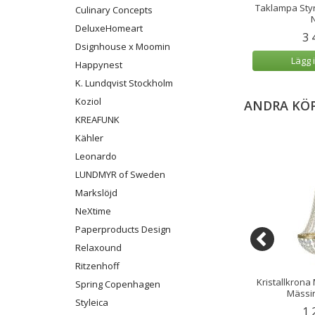
att vit Ø 21,5 cm
Markslöjd Taklampa Cupolo 7
Taklampa Styr
Culinary Concepts
Vit/Sand
N
DeluxeHomeart
kr
3 199 kr
3 
1 699 kr
Dsignhouse x Moomin
 varukorg
Lägg i varukorg
Lägg 
Happynest
K. Lundqvist Stockholm
Koziol
ANDRA KÖ
KREAFUNK
Kähler
Leonardo
LUNDMYR of Sweden
Markslöjd
NeXtime
Paperproducts Design
Relaxound
Ritzenhoff
ona Markslöjd
Bärbar LED-lampa Bello Ivory
Kristallkrona
Spring Copenhagen
nd 3L krom
Sand
Mässin
Styleica
49 kr
899 kr
1 