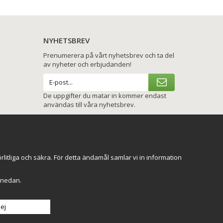
NYHETSBREV
Prenumerera på vårt nyhetsbrev och ta del
av nyheter och erbjudanden!
De uppgifter du matar in kommer endast
användas till våra nyhetsbrev.
VI SKICKAR MED
itliga och säkra. För detta ändamål samlar vi in information
r" nedan.
ej
Till toppen av sidan