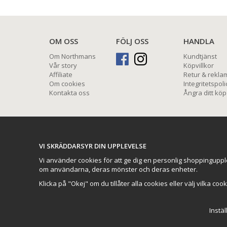
OM OSS
FÖLJ OSS
HANDLA
Om Northmans
Kundtjänst
Vår story
Köpvillkor
Affiliate
Retur & rekla
Om cookies
Integritetspoli
Kontakta oss
Ångra ditt köp
VI SKRÄDDARSYR DIN UPPLEVELSE
Vi använder cookies för att ge dig en personlig shoppinguppl
om användarna, deras mönster och deras enheter.
Klicka på "Okej" om du tillåter alla cookies eller välj vilka coo
Instäl
Northmans Design AB