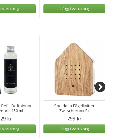
 i varukorg
Lägg i varukorg
Lägg
 Refill Doftpinnar
Speldosa Fågelkvitter
Speldosa H
earls 150 ml
Zwitscherbox Ek
29 kr
799 kr
 i varukorg
Lägg i varukorg
Lägg