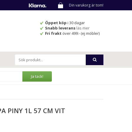
Din varukorg är tom!
Öppet köp
i 30 dagar
Snabb leverans
läs mer
Fri frakt
över 499:- (ej möbler)
Ja tack!
 PINY 1L 57 CM VIT