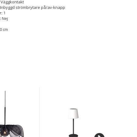
:
Väggkontakt
: Inbyggd strömbrytare på/av-knapp
r:
1
:
Nej
0 cm