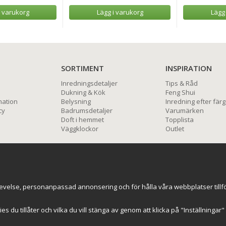
i varukorg
Lägg i varukorg
Lägg
SORTIMENT
INSPIRATION
Inredningsdetaljer
Tips & Råd
Dukning & Kök
Feng Shui
mation
Belysning
Inredning efter färg
cy
Badrumsdetaljer
Varumärken
Doft i hemmet
Topplista
Väggklockor
Outlet
BETALNINGSALTERNATIV
evelse, personanpassad annonsering och för hålla våra webbplatser tillförl
kies du tillåter och vilka du vill stänga av genom att klicka på "Inställninga