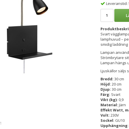
Leveranstid:
L
Produktbeskri
Svart vägglampa 
lamphuvud – per
smidig laddning a
Lampan använder
Strömbrytare sit
Lampan hängs up
Ljuskällor säljs 
Bredd:
30 cm
Höjd:
20 cm
Djup:
30 cm
Färg:
Svart
Vikt (kg):
0,9
Material:
Järn
Effekt Watt, m
Volt:
230V
Sockel:
GU10
:
Upphängning