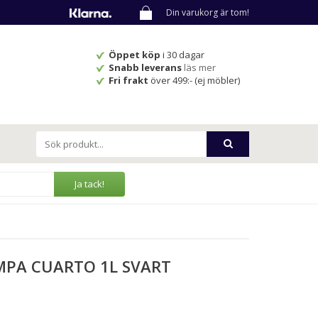
Din varukorg är tom!
Öppet köp
i 30 dagar
Snabb leverans
läs mer
Fri frakt
över 499:- (ej möbler)
Ja tack!
PA CUARTO 1L SVART