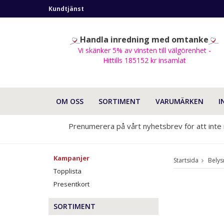
Kundtjänst
Handla inredning med omtanke
Vi skänker 5% av vinsten till välgörenhet -
Hittills 185152 kr insamlat
OM OSS
SORTIMENT
VARUMÄRKEN
I
Prenumerera på vårt nyhetsbrev för att inte
Kampanjer
Startsida
Belys
Topplista
Presentkort
SORTIMENT