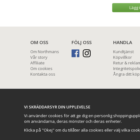
 varukorg
Lägg i varukorg
Lägg 
OM OSS
FÖLJ OSS
HANDLA
Om Northmans
Kundtjänst
Vår story
Köpvillkor
Affiliate
Retur & rekla
Om cookies
Integritetspoli
Kontakta oss
Ångra ditt köp
VI SKRÄDDARSYR DIN UPPLEVELSE
Vi använder cookies för att ge dig en personlig shoppinguppl
om användarna, deras mönster och deras enheter.
Klicka på "Okej" om du tillåter alla cookies eller välj vilka coo