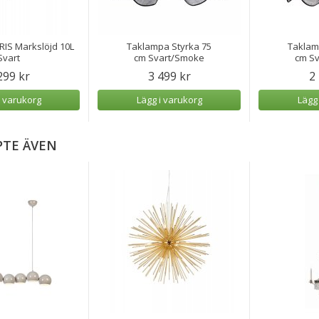
IS Markslöjd 10L
Taklampa Styrka 75
Taklam
Svart
cm Svart/Smoke
cm S
299 kr
3 499 kr
2
i varukorg
Lägg i varukorg
Lägg
PTE ÄVEN