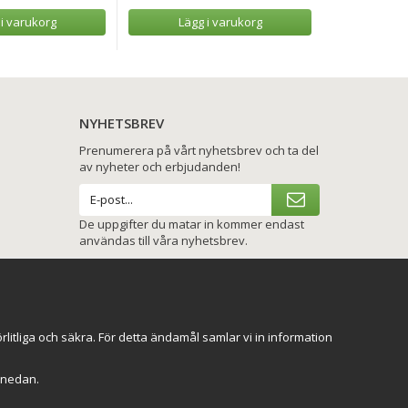
 i varukorg
Lägg i varukorg
Lägg
NYHETSBREV
Prenumerera på vårt nyhetsbrev och ta del
av nyheter och erbjudanden!
De uppgifter du matar in kommer endast
användas till våra nyhetsbrev.
VI SKICKAR MED
itliga och säkra. För detta ändamål samlar vi in information
r" nedan.