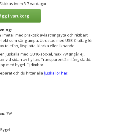
 Skickas inom 3-7 vardagar
ägg i varukorg
vning:
i metall med praktisk avlastningsyta och riktbart
fekt som sänglampa. Utrustad med USB-C-uttag för
v telefon, läsplatta, klocka eller liknande.
 ljuskälla med GU10-sockel, max 7W (ingår ej).
ter vid sidan av hyllan. Transparent 2 m lång sladd.
p med bygel. Ej dimbar.
separat och du hittar alla
ljuskällor här
.
ax:
7W
: Bygel