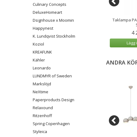
Culinary Concepts
DeluxeHomeart
 Doftljus Black
Kristallkrona Markslöjd Gränsö
Taklampa PAR
Dsignhouse x Moomin
hmere
Mässing 1L 30 cm
Happynest
9 kr
1 299 kr
4 
K. Lundqvist Stockholm
 varukorg
Lägg i varukorg
Lägg 
Koziol
KREAFUNK
Kähler
ANDRA KÖ
Leonardo
LUNDMYR of Sweden
Markslöjd
NeXtime
Paperproducts Design
Relaxound
Ritzenhoff
Spring Copenhagen
Styleica