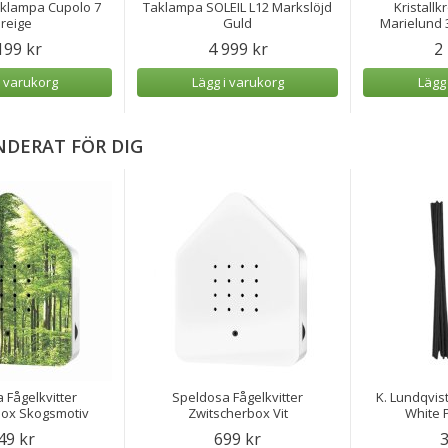
aklampa Cupolo 7
Taklampa SOLEIL L12 Markslöjd
Kristall
reige
Guld
Marielund 
199 kr
4 999 kr
2
i varukorg
Lägg i varukorg
Lägg
DERAT FÖR DIG
 Fågelkvitter
Speldosa Fågelkvitter
K. Lundqvist
box Skogsmotiv
Zwitscherbox Vit
White P
49 kr
699 kr
3