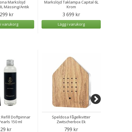
krona Markslöjd
Markslöjd Taklampa Capital 6L
Markslöjd T
3L Mässing/Antik
Krom
 299 kr
3 699 kr
2
 i varukorg
Lägg i varukorg
Lägg
 Refill Doftpinnar
Speldosa Fågelkvitter
Speldosa H
earls 150 ml
Zwitscherbox Ek
29 kr
799 kr