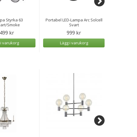
pa Styrka 63
Portabel LED-Lampa Arc Solcell
Taklampa C
vart/Smoke
Svart
 499 kr
999 kr
1
 i varukorg
Lägg i varukorg
Lägg