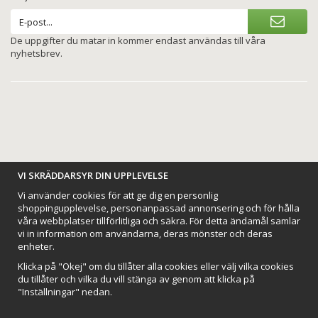
De uppgifter du matar in kommer endast användas till våra
nyhetsbrev.
BETALNINGSALTERNATIV
VI SKRÄDDARSYR DIN UPPLEVELSE
Vi använder cookies för att ge dig en personlig
shoppingupplevelse, personanpassad annonsering och för hålla
våra webbplatser tillförlitliga och säkra. För detta ändamål samlar
vi in information om användarna, deras mönster och deras
VI SKICKAR MED
enheter.
Klicka på "Okej" om du tillåter alla cookies eller välj vilka cookies
du tillåter och vilka du vill stänga av genom att klicka på
"Inställningar" nedan.