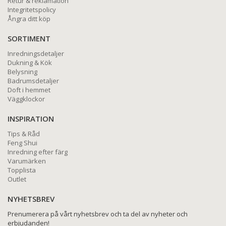
Retur & reklamation
Integritetspolicy
Ångra ditt köp
SORTIMENT
Inredningsdetaljer
Dukning & Kök
Belysning
Badrumsdetaljer
Doft i hemmet
Väggklockor
INSPIRATION
Tips & Råd
Feng Shui
Inredning efter färg
Varumärken
Topplista
Outlet
NYHETSBREV
Prenumerera på vårt nyhetsbrev och ta del av nyheter och
erbjudanden!