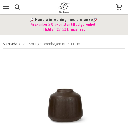
Handla inredning med omtanke
Vi skänker 5% av vinsten till välgörenhet -
Produkten har blivit tillagd i varukorgen
Hittills 185152 kr insamlat
Startsida
Vas Spring Copenhagen Brun 11 cm