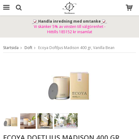
Handla inredning med omtanke
Vi skänker 5% av vinsten till välgörenhet -
Produkten har blivit tillagd i varukorgen
Hittills 185152 kr insamlat
Startsida
Doft
Ecoya Doftljus Madison 400 gr, Vanilla Bean
ECOYA DOFTLJUS MADISON 400 GR,