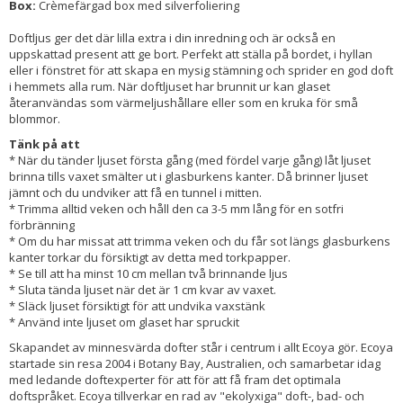
Box:
Crèmefärgad box med silverfoliering
Doftljus ger det där lilla extra i din inredning och är också en
uppskattad present att ge bort. Perfekt att ställa på bordet, i hyllan
eller i fönstret för att skapa en mysig stämning och sprider en god doft
i hemmets alla rum. När doftljuset har brunnit ur kan glaset
återanvändas som värmeljushållare eller som en kruka för små
blommor.
Tänk på att
* När du tänder ljuset första gång (med fördel varje gång) låt ljuset
brinna tills vaxet smälter ut i glasburkens kanter. Då brinner ljuset
jämnt och du undviker att få en tunnel i mitten.
* Trimma alltid veken och håll den ca 3-5 mm lång för en sotfri
förbränning
* Om du har missat att trimma veken och du får sot längs glasburkens
kanter torkar du försiktigt av detta med torkpapper.
* Se till att ha minst 10 cm mellan två brinnande ljus
* Sluta tända ljuset när det är 1 cm kvar av vaxet.
* Släck ljuset försiktigt för att undvika vaxstänk
​* Använd inte ljuset om glaset har spruckit
Skapandet av minnesvärda dofter står i centrum i allt Ecoya gör. Ecoya
startade sin resa 2004 i Botany Bay, Australien, och samarbetar idag
med ledande doftexperter för att för att få fram det optimala
doftspråket. Ecoya tillverkar en rad av "ekolyxiga" doft-, bad- och