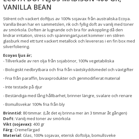
VANILLA BEAN
Stilrent och vackert doftljus av 100% sojavax från australiska Ecoya.
Vanilla Bean har en sammetslen, rik och fyllig doft av vanilj med toner
av smörkola. Doften är lugnande och bra för avkoppling då den
lindrar irritation, stress och spänningarLjuset kommer i en stilren
glasburk med ett tunt vackert metallock och levereras i en fin box med
silverfoliering.
Ecoyas ljus är;
- Tillverkade av ren olja från sojabönor, 100% vegetabiliska
- Biologiskt nedbrytbara och fria från växtskyddsmedel och växtgifter
- Fria från paraffin, bivaxprodukter och genmodifierat material
- Inte testade på djur
- Beständiga med lång hållbarhet, brinner längre, svalare och renare
- Bomullsvekar 100% fria från bly
Brinntid:
80 timmar. (Låt det ej brinna mer än 3 timmar åt gången)
Doft:
Vanilj med toner av smörkola
Vikt (sojavax):
400 gr
Färg:
Cremefärgad
Material:
Glas, 100% sojavax, eterisk doftolja, bomullsveke