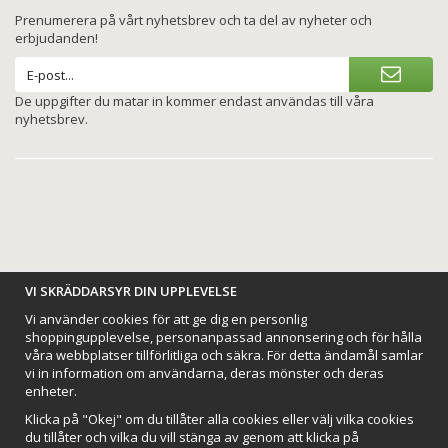
Prenumerera på vårt nyhetsbrev och ta del av nyheter och
erbjudanden!
De uppgifter du matar in kommer endast användas till våra
nyhetsbrev.
BETALNINGSALTERNATIV
VI SKRÄDDARSYR DIN UPPLEVELSE
Vi använder cookies för att ge dig en personlig
shoppingupplevelse, personanpassad annonsering och för hålla
våra webbplatser tillförlitliga och säkra. För detta ändamål samlar
vi in information om användarna, deras mönster och deras
VI SKICKAR MED
enheter.
Klicka på "Okej" om du tillåter alla cookies eller välj vilka cookies
du tillåter och vilka du vill stänga av genom att klicka på