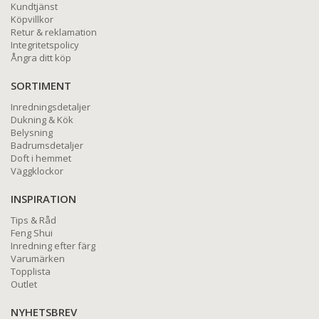
Kundtjänst
Köpvillkor
Retur & reklamation
Integritetspolicy
Ångra ditt köp
SORTIMENT
Inredningsdetaljer
Dukning & Kök
Belysning
Badrumsdetaljer
Doft i hemmet
Väggklockor
INSPIRATION
Tips & Råd
Feng Shui
Inredning efter färg
Varumärken
Topplista
Outlet
NYHETSBREV