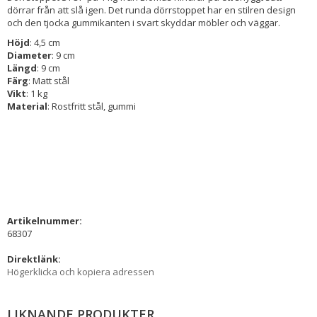
dörrar från att slå igen. Det runda dörrstoppet har en stilren design
och den tjocka gummikanten i svart skyddar möbler och väggar.
Höjd
: 4,5 cm
Diameter
: 9 cm
Längd
: 9 cm
Färg
: Matt stål
Vikt
: 1 kg
Material
: Rostfritt stål, gummi
Artikelnummer:
68307
Direktlänk:
Högerklicka och kopiera adressen
LIKNANDE PRODUKTER