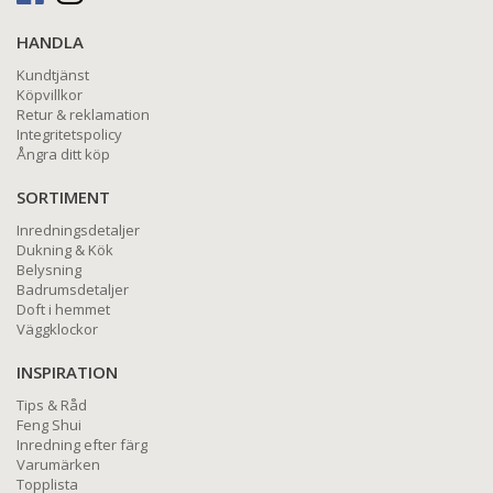
HANDLA
Kundtjänst
Köpvillkor
Retur & reklamation
Integritetspolicy
Ångra ditt köp
SORTIMENT
Inredningsdetaljer
Dukning & Kök
Belysning
Badrumsdetaljer
Doft i hemmet
Väggklockor
INSPIRATION
Tips & Råd
Feng Shui
Inredning efter färg
Varumärken
Topplista