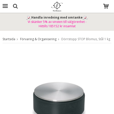
Handla inredning med omtanke
Vi skänker 5% av vinsten till välgörenhet -
Produkten har blivit tillagd i varukorgen
Hittills 185152 kr insamlat
Startsida
Förvaring & Organisering
Dörrstopp STOP Blomus, Stål 1 kg