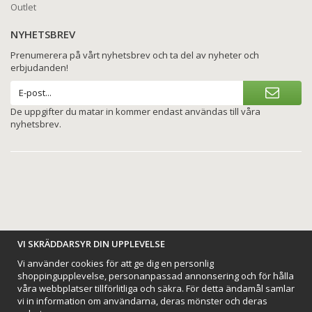
Outlet
NYHETSBREV
Prenumerera på vårt nyhetsbrev och ta del av nyheter och
erbjudanden!
De uppgifter du matar in kommer endast användas till våra
nyhetsbrev.
BETALNINGSALTERNATIV
VI SKRÄDDARSYR DIN UPPLEVELSE
Vi använder cookies för att ge dig en personlig
shoppingupplevelse, personanpassad annonsering och för hålla
våra webbplatser tillförlitliga och säkra. För detta ändamål samlar
vi in information om användarna, deras mönster och deras
VI SKICKAR MED