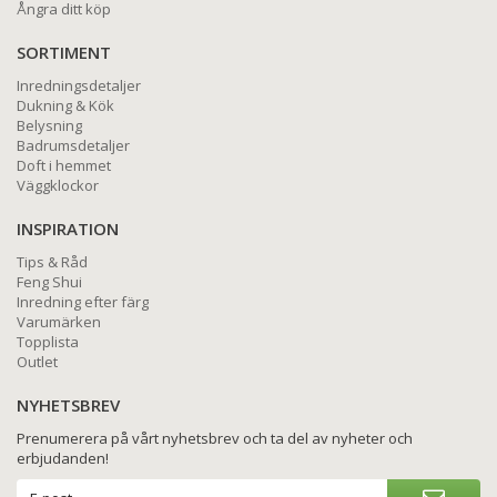
Ångra ditt köp
SORTIMENT
Inredningsdetaljer
Dukning & Kök
Belysning
Badrumsdetaljer
Doft i hemmet
Väggklockor
INSPIRATION
Tips & Råd
Feng Shui
Inredning efter färg
Varumärken
Topplista
Outlet
NYHETSBREV
Prenumerera på vårt nyhetsbrev och ta del av nyheter och
erbjudanden!