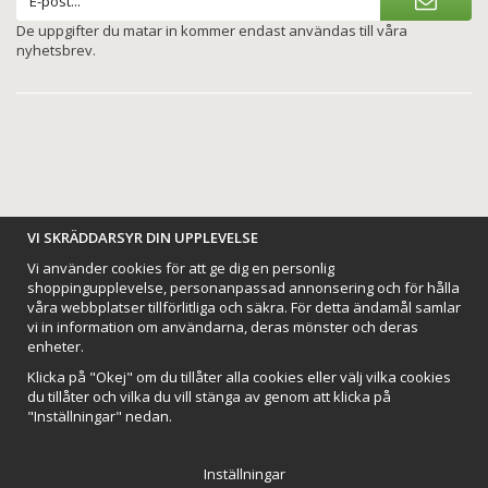
De uppgifter du matar in kommer endast användas till våra
nyhetsbrev.
BETALNINGSALTERNATIV
VI SKRÄDDARSYR DIN UPPLEVELSE
Vi använder cookies för att ge dig en personlig
shoppingupplevelse, personanpassad annonsering och för hålla
våra webbplatser tillförlitliga och säkra. För detta ändamål samlar
vi in information om användarna, deras mönster och deras
VI SKICKAR MED
enheter.
Klicka på "Okej" om du tillåter alla cookies eller välj vilka cookies
du tillåter och vilka du vill stänga av genom att klicka på
"Inställningar" nedan.
Inställningar