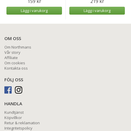
159 kr
219 kr
Lägg i varukorg
Lägg i varukorg
OM OSS
Om Northmans
Vår story
Affiliate
Om cookies
Kontakta oss
FÖLJ OSS
HANDLA
Kundtjänst
Köpvillkor
Retur & reklamation
Integritetspolicy