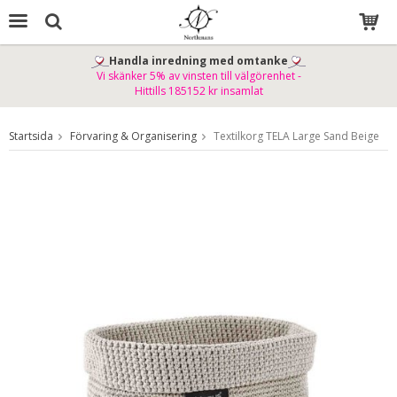
Handla inredning med omtanke
Vi skänker 5% av vinsten till välgörenhet -
Produkten har blivit tillagd i varukorgen
Hittills 185152 kr insamlat
Startsida
Förvaring & Organisering
Textilkorg TELA Large Sand Beige