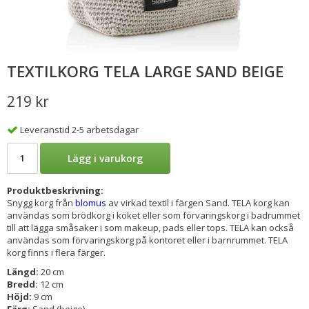
TEXTILKORG TELA LARGE SAND BEIGE
219 kr
Leveranstid 2-5 arbetsdagar
Lägg i varukorg
Produktbeskrivning:
Snygg korg från
blomus
av virkad textil i färgen Sand. TELA korg kan
användas som brödkorg i köket eller som förvaringskorg i badrummet
till att lägga småsaker i som makeup, pads eller tops. TELA kan också
användas som förvaringskorg på kontoret eller i barnrummet. TELA
korg finns i flera färger.
Längd:
20 cm
Bredd:
12 cm
Höjd:
9 cm
Färg:
Sand (beige)