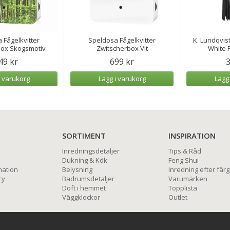
 Fågelkvitter
Speldosa Fågelkvitter
K. Lundqvist
box Skogsmotiv
Zwitscherbox Vit
White P
49 kr
699 kr
3
i varukorg
Lägg i varukorg
Lägg
SORTIMENT
INSPIRATION
Inredningsdetaljer
Tips & Råd
Dukning & Kök
Feng Shui
mation
Belysning
Inredning efter färg
cy
Badrumsdetaljer
Varumärken
Doft i hemmet
Topplista
Väggklockor
Outlet