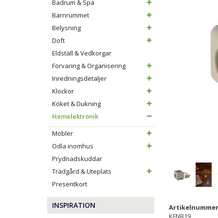
Badrum & Spa
Barnrummet
Belysning
Doft
Eldställ & Vedkorgar
Förvaring & Organisering
Inredningsdetaljer
Klockor
Köket & Dukning
Hemelektronik
Möbler
Odla inomhus
Prydnadskuddar
Trädgård & Uteplats
Presentkort
INSPIRATION
Artikelnummer
KFNB19