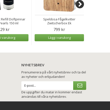
 Refill Doftpinnar
Speldosa Fågelkvitter
Speldosa H
earls 150 ml
Zwitscherbox Ek
29 kr
799 kr
 i varukorg
Lägg i varukorg
Lägg
NYHETSBREV
Prenumerera på vårt nyhetsbrev och ta del
av nyheter och erbjudanden!
De uppgifter du matar in kommer endast
användas till våra nyhetsbrev.