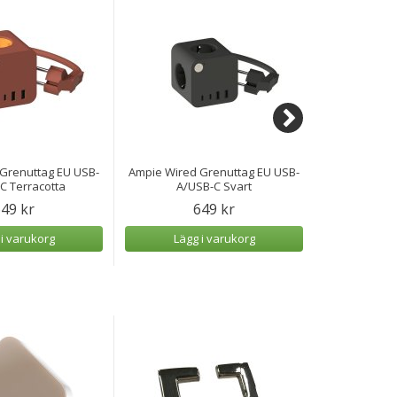
Grenuttag EU USB-
Ampie Wired Grenuttag EU USB-
Ampie Grenu
C Terracotta
A/USB-C Svart
49 kr
649 kr
 i varukorg
Lägg i varukorg
Lägg