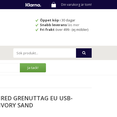
Din varukorg är tom!
Öppet köp
i 30 dagar
Snabb leverans
läs mer
Fri frakt
över 499:- (ej möbler)
Ja tack!
IRED GRENUTTAG EU USB-
 IVORY SAND