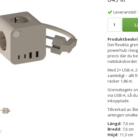
Leveranstid:
L
Produktbeskri
Det flexibla gre
powerhub i beig
precis där du be
nattduksbordet 
Med 2× USB-A, 2
samtidigt – allt 
räcker 1,86 m.
Grenuttagets sna
via USB-A, så du
inkopplade.
Tillverkad av åt
antingen smälter
Längd:
7,6 cm
Bredd:
7,6 cm
:
Höjd:
11,3 cm