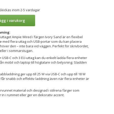
 Skickas inom 2-5 vardagar
ägg i varukorg
vning:
nuttaget Ampie Wired i färgen Ivory Sand är en flexibel
e med flera uttag och USB-portar som du kan placera
höver den – inte bara vid väggen. Perfekt för skrivbordet,
eller i sommarstugan.
× USB-C och 3 EU-uttag kan du enkelt ladda flera enheter
från mobil och laptop till högtalare och belysning. Sladden
bbladdning ger upp till 25 W via USB-C och upp till 18 W
 får snabb och effektiv laddning även när flera enheter är
ervunnet material och designad i stilrena färger som
 in i rummet eller ger en dekorativ accent.