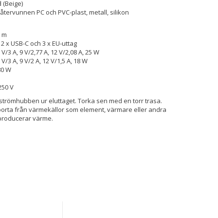
 (Beige)
återvunnen PC och PVC-plast, metall, silikon
6 m
, 2 x USB-C och 3 x EU-uttag
 V/3 A, 9 V/2,77 A, 12 V/2,08 A, 25 W
 V/3 A, 9 V/2 A, 12 V/1,5 A, 18 W
80 W
250 V
t strömhubben ur eluttaget. Torka sen med en torr trasa.
borta från värmekällor som element, värmare eller andra
producerar värme.