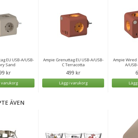
tag EU USB-A/USB-
Ampie Grenuttag EU USB-A/USB-
Ampie Wired 
ory Sand
C Terracotta
A/USB-
99 kr
499 kr
6
i varukorg
Lägg i varukorg
Lägg
PTE ÄVEN