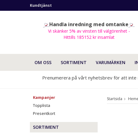
Kundtjänst
Handla inredning med omtanke
Vi skänker 5% av vinsten till välgörenhet -
Hittills 185152 kr insamlat
OM OSS
SORTIMENT
VARUMÄRKEN
I
Prenumerera på vårt nyhetsbrev för att inte
Kampanjer
Startsida
Hemel
Topplista
Presentkort
SORTIMENT