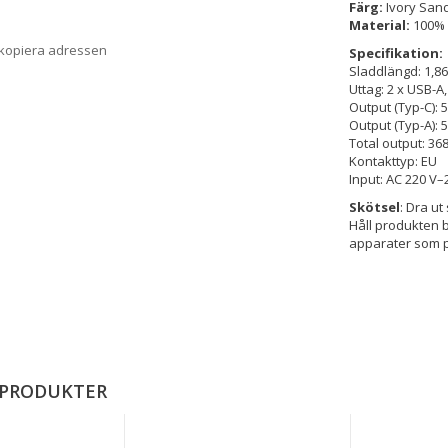
Färg:
Ivory Sand
Material:
100% 
 kopiera adressen
Specifikation:
Sladdlängd: 1,8
Uttag: 2 x USB-A
Output (Typ-C): 5
Output (Typ-A): 5
Total output: 36
Kontakttyp: EU
Input: AC 220 V–
Skötsel
: Dra u
Håll produkten 
apparater som 
 PRODUKTER