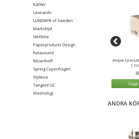
Kähler
Leonardo
LUNDMYR of Sweden
Markslöjd
NeXtime
Paperproducts Design
Relaxound
renuttag EU USB-
Ampie Grenuttag EU USB-A/USB-
Ampie Grenut
Ritzenhoff
-C Svart
C Svart
C Iv
Spring Copenhagen
9 kr
499 kr
4
Styleica
 varukorg
Lägg i varukorg
Lägg 
Tangent GC
Washologi
ANDRA KÖ