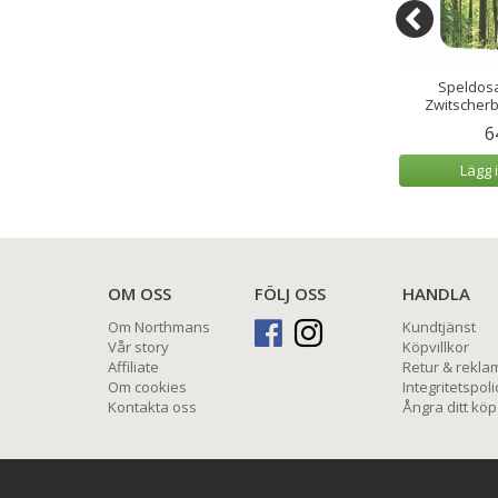
cksglas/Tumbler
Speldosa Fågelkvitter
Speldosa
l 6-pack
Zwitscherbox Körsbär
Zwitscher
9 kr
799 kr
6
 varukorg
Lägg i varukorg
Lägg 
OM OSS
FÖLJ OSS
HANDLA
Om Northmans
Kundtjänst
Vår story
Köpvillkor
Affiliate
Retur & rekla
Om cookies
Integritetspoli
Kontakta oss
Ångra ditt köp