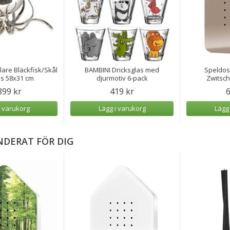
re Bläckfisk/Skål
BAMBINI Dricksglas med
Speldosa
s 58x31 cm
djurmotiv 6-pack
Zwitsc
899 kr
419 kr
6
i varukorg
Lägg i varukorg
Lägg
DERAT FÖR DIG