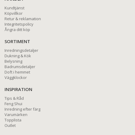
Kundtjänst
Köpvillkor
Retur & reklamation
Integritetspolicy
Ångra ditt köp
SORTIMENT
Inredningsdetaljer
Dukning & Kök
Belysning
Badrumsdetaljer
Doft i hemmet
Väggklockor
INSPIRATION
Tips & Råd
Feng Shui
Inredning efter färg
Varumärken
Topplista
Outlet