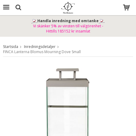
Handla inredning med omtanke
Vi skänker 5% av vinsten till välgörenhet -
Produkten har blivit tillagd i varukorgen
Hittills 185152 kr insamlat
Startsida
Inredningsdetaljer
FINCA Lanterna Blomus Mourning Dove Small