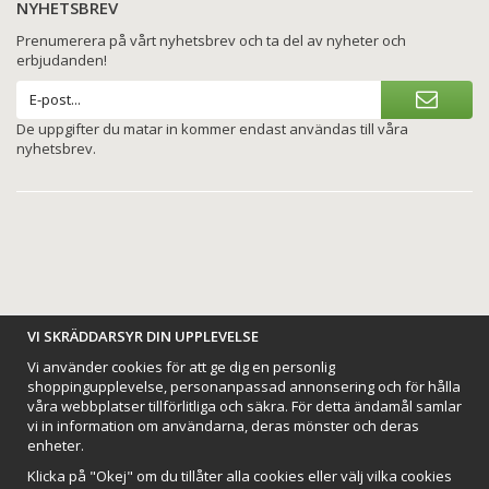
NYHETSBREV
Prenumerera på vårt nyhetsbrev och ta del av nyheter och
erbjudanden!
De uppgifter du matar in kommer endast användas till våra
nyhetsbrev.
BETALNINGSALTERNATIV
VI SKRÄDDARSYR DIN UPPLEVELSE
Vi använder cookies för att ge dig en personlig
shoppingupplevelse, personanpassad annonsering och för hålla
våra webbplatser tillförlitliga och säkra. För detta ändamål samlar
vi in information om användarna, deras mönster och deras
VI SKICKAR MED
enheter.
Klicka på "Okej" om du tillåter alla cookies eller välj vilka cookies