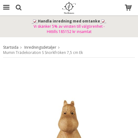
Handla inredning med omtanke
Vi skänker 5% av vinsten till välgörenhet -
Produkten har blivit tillagd i varukorgen
Hittills 185152 kr insamlat
Startsida
Inredningsdetaljer
Mumin Trädekoration S Snorkfröken 7,5 cm Ek