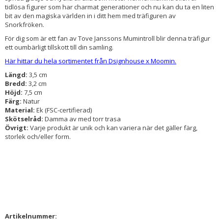
tidlösa figurer som har charmat generationer och nu kan du ta en liten
bit av den magiska världen in i ditt hem med träfiguren av
Snorkfröken.
För dig som är ett fan av Tove Janssons Mumintroll blir denna träfigur
ett oumbärligt tillskott till din samling.
Här hittar du hela sortimentet från Dsignhouse x Moomin.
Längd:
3,5 cm
Bredd:
3,2 cm
Höjd:
7,5 cm
Färg:
Natur
Material:
Ek (FSC-certifierad)
Skötselråd:
Damma av med torr trasa
Övrigt:
Varje produkt är unik och kan variera när det gäller färg,
storlek och/eller form.
Artikelnummer: