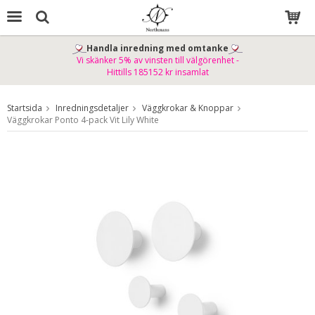
Handla inredning med omtanke
Vi skänker 5% av vinsten till välgörenhet -
Produkten har blivit tillagd i varukorgen
Hittills 185152 kr insamlat
Startsida
Inredningsdetaljer
Väggkrokar & Knoppar
Väggkrokar Ponto 4-pack Vit Lily White