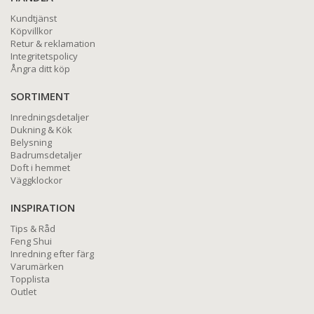
Kundtjänst
Köpvillkor
Retur & reklamation
Integritetspolicy
Ångra ditt köp
SORTIMENT
Inredningsdetaljer
Dukning & Kök
Belysning
Badrumsdetaljer
Doft i hemmet
Väggklockor
INSPIRATION
Tips & Råd
Feng Shui
Inredning efter färg
Varumärken
Topplista
Outlet