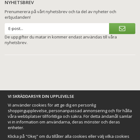
NYHETSBREV
Prenumerera på vårt nyhetsbrev och ta del av nyheter och
erbjudanden!
De uppgifter du matar in kommer endast användas till våra
nyhetsbrev.
BETALNINGSALTERNATIV
VI SKRÄDDARSYR DIN UPPLEVELSE
Vi använder cookies för att ge dig en personlig
shoppingupplevelse, personanpassad annonsering och för hålla
våra webbplatser tillförlitliga och säkra. För detta ändamål samlar
vi in information om användarna, deras mönster och deras
VI SKICKAR MED
enheter.
Klicka på "Okej" om du tillåter alla cookies eller välj vilka cookies