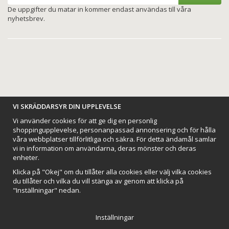
De uppgifter du matar in kommer endast användas till våra
nyhetsbrev.
BETALNINGSALTERNATIV
VI SKRÄDDARSYR DIN UPPLEVELSE
Vi använder cookies för att ge dig en personlig
shoppingupplevelse, personanpassad annonsering och för hålla
våra webbplatser tillförlitliga och säkra. För detta ändamål samlar
vi in information om användarna, deras mönster och deras
VI SKICKAR MED
enheter.
Klicka på "Okej" om du tillåter alla cookies eller välj vilka cookies
du tillåter och vilka du vill stänga av genom att klicka på
"Inställningar" nedan.
Inställningar