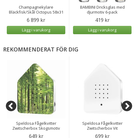
Champagnekylare
BAMBINI Dricksglas med
Bläckfisk/Skål Octopus 58x31
djurmotiv 6-pack
cm
6 899 kr
419 kr
Lägg i varukorg
Lägg i varukorg
REKOMMENDERAT FÖR DIG
Speldosa Fågelkvitter
Speldosa Fågelkvitter
Zwitscherbox Skogsmotiv
Zwitscherbox Vit
649 kr
699 kr