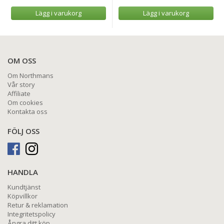
Lägg i varukorg
Lägg i varukorg
OM OSS
Om Northmans
Vår story
Affiliate
Om cookies
Kontakta oss
FÖLJ OSS
HANDLA
Kundtjänst
Köpvillkor
Retur & reklamation
Integritetspolicy
Ångra ditt köp