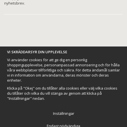
nyhetsbrev.
BETALNINGSALTERNATIV
VI SKRÄDDARSYR DIN UPPLEVELSE
Vi använder cookies för att ge dig en personlig
shoppingupplevelse, personanpassad annonsering och för hålla
våra webbplatser tillförlitliga och säkra. För detta ändamål samlar
vi in information om användarna, deras mönster och deras
VI SKICKAR MED
enheter.
Klicka på "Okej" om du tillåter alla cookies eller välj vilka cookies
du tillåter och vilka du vill stänga av genom att klicka på
"Inställningar" nedan.
Inställningar
Endast nödvändiga
Northmans Design AB
Till toppen av sidan