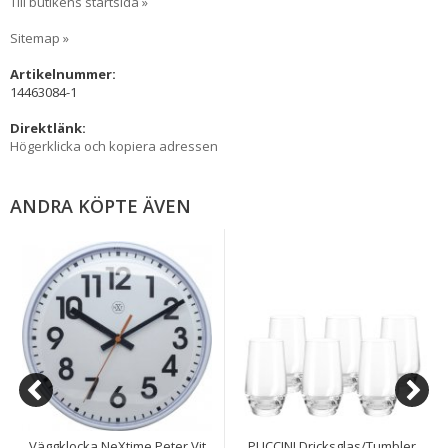
Till butikens startsida »
Sitemap »
Artikelnummer:
14463084-1
Direktlänk:
Högerklicka och kopiera adressen
ANDRA KÖPTE ÄVEN
Väggklocka NeXtime Peter Vit
PUCCINI Dricksglas/Tumbler