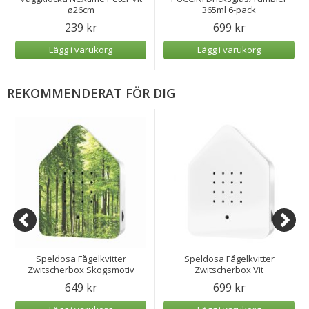
ø26cm
365ml 6-pack
239 kr
699 kr
Lägg i varukorg
Lägg i varukorg
REKOMMENDERAT FÖR DIG
Speldosa Fågelkvitter
Speldosa Fågelkvitter
Zwitscherbox Skogsmotiv
Zwitscherbox Vit
649 kr
699 kr