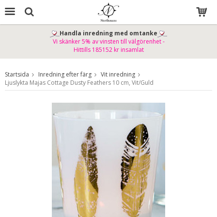
Handla inredning med omtanke
Vi skänker 5% av vinsten till välgörenhet -
Produkten har blivit tillagd i varukorgen
Hittills 185152 kr insamlat
Startsida
Inredning efter färg
Vit inredning
Ljuslykta Majas Cottage Dusty Feathers 10 cm, Vit/Guld