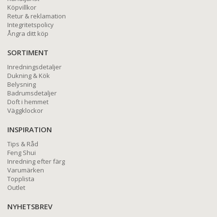
Köpvillkor
Retur & reklamation
Integritetspolicy
Ångra ditt köp
SORTIMENT
Inredningsdetaljer
Dukning & Kök
Belysning
Badrumsdetaljer
Doft i hemmet
Väggklockor
INSPIRATION
Tips & Råd
Feng Shui
Inredning efter färg
Varumärken
Topplista
Outlet
NYHETSBREV