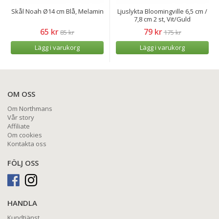
Skål Noah Ø14 cm Blå, Melamin
Ljuslykta Bloomingville 6,5 cm /
7,8 cm 2 st, Vit/Guld
65 kr
79 kr
85 kr
175 kr
Lägg i varukorg
Lägg i varukorg
OM OSS
Om Northmans
Vår story
Affiliate
Om cookies
Kontakta oss
FÖLJ OSS
HANDLA
Kundtjänst