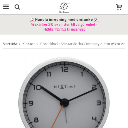
Handla inredning med omtanke
Vi skänker 5% av vinsten till välgörenhet -
Produkten har blivit tillagd i varukorgen
Hittills 185152 kr insamlat
Startsida
Klockor
Bordsklocka/Väckarklocka Company Alarm ø9cm Vit