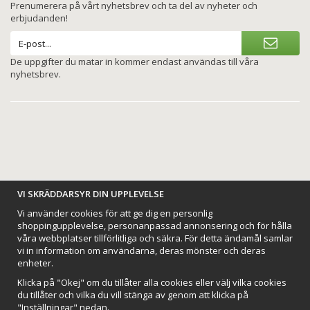
Prenumerera på vårt nyhetsbrev och ta del av nyheter och
erbjudanden!
De uppgifter du matar in kommer endast användas till våra
nyhetsbrev.
BETALNINGSALTERNATIV
VI SKRÄDDARSYR DIN UPPLEVELSE
Vi använder cookies för att ge dig en personlig
shoppingupplevelse, personanpassad annonsering och för hålla
våra webbplatser tillförlitliga och säkra. För detta ändamål samlar
vi in information om användarna, deras mönster och deras
VI SKICKAR MED
enheter.
Klicka på "Okej" om du tillåter alla cookies eller välj vilka cookies
du tillåter och vilka du vill stänga av genom att klicka på
"Inställningar" nedan.