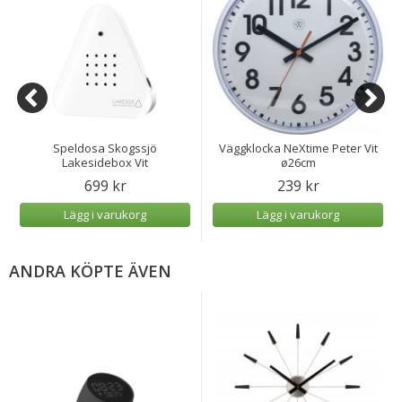
Speldosa Skogssjö
Väggklocka NeXtime Peter Vit
Lakesidebox Vit
ø26cm
699 kr
239 kr
Lägg i varukorg
Lägg i varukorg
ANDRA KÖPTE ÄVEN