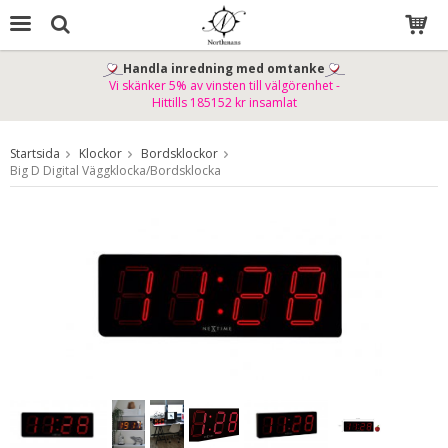
Handla inredning med omtanke
Vi skänker 5% av vinsten till välgörenhet -
Produkten har blivit tillagd i varukorgen
Hittills 185152 kr insamlat
Startsida
Klockor
Bordsklockor
Big D Digital Väggklocka/Bordsklocka