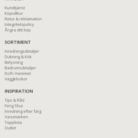
Kundtjänst
Köpvillkor
Retur & reklamation
Integritetspolicy
Ångra ditt köp
SORTIMENT
Inredningsdetaljer
Dukning & Kök
Belysning
Badrumsdetaljer
Doft i hemmet
Väggklockor
INSPIRATION
Tips & Råd
Feng Shui
Inredning efter färg
Varumärken
Topplista
Outlet