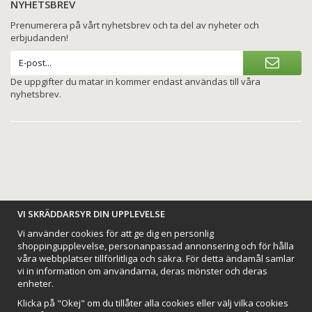
NYHETSBREV
Prenumerera på vårt nyhetsbrev och ta del av nyheter och
erbjudanden!
De uppgifter du matar in kommer endast användas till våra
nyhetsbrev.
BETALNINGSALTERNATIV
VI SKRÄDDARSYR DIN UPPLEVELSE
Vi använder cookies för att ge dig en personlig
shoppingupplevelse, personanpassad annonsering och för hålla
våra webbplatser tillförlitliga och säkra. För detta ändamål samlar
vi in information om användarna, deras mönster och deras
VI SKICKAR MED
enheter.
Klicka på "Okej" om du tillåter alla cookies eller välj vilka cookies