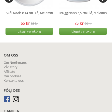
Skål Noah Ø14 cm Blå, Melamin
Mugg Noah 6,5 cm Blå, Melamin
65 kr
75 kr
85 kr
99 kr
Lägg i varukorg
Lägg i varukorg
OM OSS
Om Northmans
Vår story
Affiliate
Om cookies
Kontakta oss
FÖLJ OSS
HANDLA