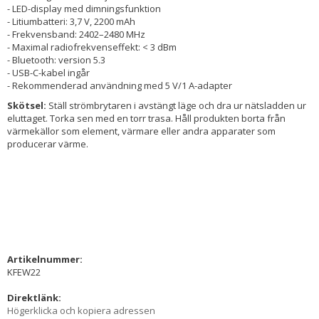
- LED-display med dimningsfunktion
- Litiumbatteri: 3,7 V, 2200 mAh
- Frekvensband: 2402–2480 MHz
- Maximal radiofrekvenseffekt: < 3 dBm
- Bluetooth: version 5.3
- USB-C-kabel ingår
- Rekommenderad användning med 5 V/1 A-adapter
Skötsel:
Ställ strömbrytaren i avstängt läge och dra ur nätsladden ur
eluttaget. Torka sen med en torr trasa. Håll produkten borta från
värmekällor som element, värmare eller andra apparater som
producerar värme.
Artikelnummer:
KFEW22
Direktlänk:
Högerklicka och kopiera adressen