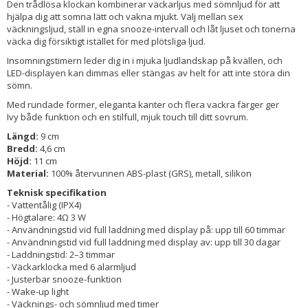
Den trådlösa klockan kombinerar väckarljus med sömnljud för att
hjälpa dig att somna lätt och vakna mjukt. Välj mellan sex
väckningsljud, ställ in egna snooze-intervall och låt ljuset och tonerna
väcka dig försiktigt istället för med plötsliga ljud.
Insomningstimern leder dig in i mjuka ljudlandskap på kvällen, och
LED-displayen kan dimmas eller stängas av helt för att inte störa din
sömn.
Med rundade former, eleganta kanter och flera vackra färger ger
Ivy både funktion och en stilfull, mjuk touch till ditt sovrum.
Längd:
9 cm
Bredd:
4,6 cm
Höjd:
11 cm
Material:
100% återvunnen ABS-plast (GRS), metall, silikon
Teknisk specifikation
- Vattentålig (IPX4)
- Högtalare: 4Ω 3 W
- Användningstid vid full laddning med display på: upp till 60 timmar
- Användningstid vid full laddning med display av: upp till 30 dagar
- Laddningstid: 2–3 timmar
- Väckarklocka med 6 alarmljud
- Justerbar snooze-funktion
- Wake-up light
- Väcknings- och sömnljud med timer