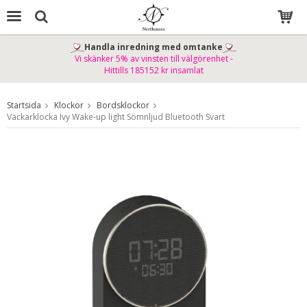
Handla inredning med omtanke
Vi skänker 5% av vinsten till välgörenhet -
Produkten har blivit tillagd i varukorgen
Hittills 185152 kr insamlat
Startsida
Klockor
Bordsklockor
Väckarklocka Ivy Wake-up light Sömnljud Bluetooth Svart