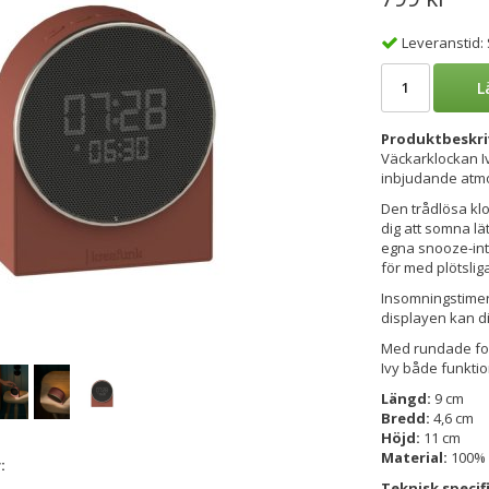
Leveranstid:
L
Produktbeskri
Väckarklockan I
inbjudande atmo
Den trådlösa kl
dig att somna lät
egna snooze-inter
för med plötsliga
Insomningstimern
displayen kan di
Med rundade for
Ivy både funktion
Längd:
9 cm
Bredd:
4,6 cm
Höjd:
11 cm
Material:
100% å
:
Teknisk specif