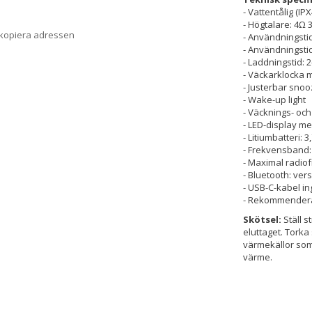
- Vattentålig (IPX
- Högtalare: 4Ω 
 kopiera adressen
- Användningstid
- Användningstid
- Laddningstid: 
- Väckarklocka 
- Justerbar snoo
- Wake-up light
- Väcknings- oc
- LED-display m
- Litiumbatteri: 
- Frekvensband
- Maximal radio
- Bluetooth: vers
- USB-C-kabel in
- Rekommendera
Skötsel:
Ställ s
eluttaget. Torka
värmekällor som
värme.