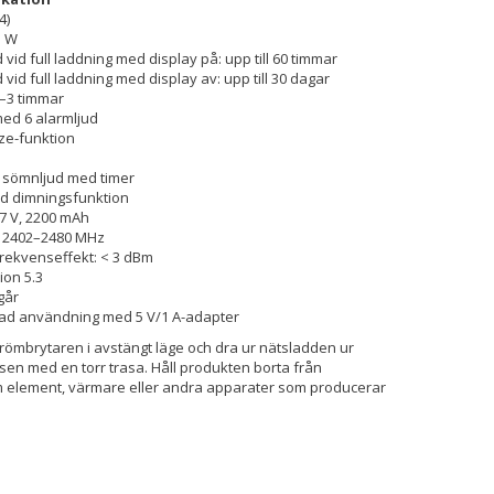
4)
3 W
 vid full laddning med display på: upp till 60 timmar
 vid full laddning med display av: upp till 30 dagar
2–3 timmar
med 6 alarmljud
ze-funktion
h sömnljud med timer
ed dimningsfunktion
3,7 V, 2200 mAh
: 2402–2480 MHz
frekvenseffekt: < 3 dBm
ion 5.3
går
d användning med 5 V/1 A-adapter
trömbrytaren i avstängt läge och dra ur nätsladden ur
 sen med en torr trasa. Håll produkten borta från
 element, värmare eller andra apparater som producerar