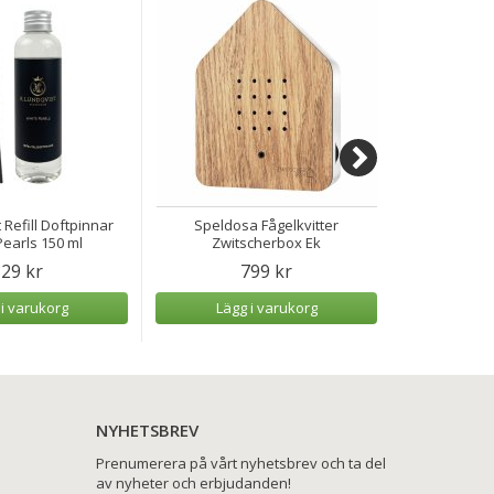
 Refill Doftpinnar
Speldosa Fågelkvitter
Speldosa H
earls 150 ml
Zwitscherbox Ek
29 kr
799 kr
 i varukorg
Lägg i varukorg
Lägg
NYHETSBREV
Prenumerera på vårt nyhetsbrev och ta del
av nyheter och erbjudanden!