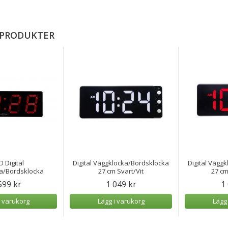
 PRODUKTER
D Digital
Digital Väggklocka/Bordsklocka
Digital Vägg
a/Bordsklocka
27 cm Svart/Vit
27 cm
599 kr
1 049 kr
1
i varukorg
Lägg i varukorg
Lägg