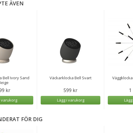
PTE ÄVEN
 Bell Ivory Sand
Väckarklocka Bell Svart
Väggklocka 
Beige
99 kr
599 kr
1
i varukorg
Lägg i varukorg
Lägg
DERAT FÖR DIG