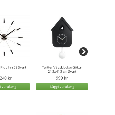
Plug Inn 58 Svart
Twitter Väggklocka/Gökur
Twitter V
21,5x41,5 cm Svart
21,5
 249 kr
999 kr
 i varukorg
Lägg i varukorg
Lägg