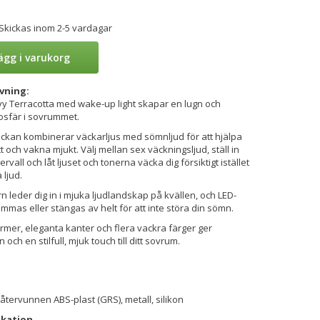
 Skickas inom 2-5 vardagar
ägg i varukorg
vning:
vy Terracotta med wake-up light skapar en lugn och
sfär i sovrummet.
ockan kombinerar väckarljus med sömnljud för att hjälpa
t och vakna mjukt. Välj mellan sex väckningsljud, ställ in
vall och låt ljuset och tonerna väcka dig försiktigt istället
 ljud.
 leder dig in i mjuka ljudlandskap på kvällen, och LED-
mmas eller stängas av helt för att inte störa din sömn.
mer, eleganta kanter och flera vackra färger ger
 och en stilfull, mjuk touch till ditt sovrum.
tervunnen ABS-plast (GRS), metall, silikon
ikation