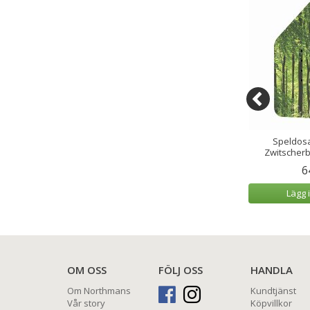
Fågelkvitter
Champagnekylare Bläckfisk/Skål
Speldosa
rbox Körsbär
Octopus 58x31 cm
Zwitscher
9 kr
6 899 kr
6
 varukorg
Lägg i varukorg
Lägg 
OM OSS
FÖLJ OSS
HANDLA
Om Northmans
Kundtjänst
Vår story
Köpvillkor