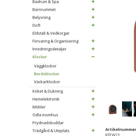
Badrum & Spa
Barnrummet
Belysning
Doft
Eldställ & Vedkorgar
Förvaring & Organisering
Inredningsdetaljer
Klockor
Väggklockor
Bordsklockor
Väckarklockor
Köket & Dukning
Hemelektronik
Möbler
Odla inomhus
Prydnadskuddar
Artikelnummer
Trädgård & Uteplats
KFEW23