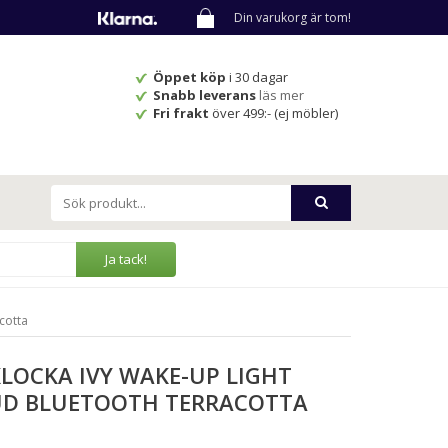
Din varukorg är tom!
Öppet köp
i 30 dagar
Snabb leverans
läs mer
Fri frakt
över 499:- (ej möbler)
Ja tack!
cotta
LOCKA IVY WAKE-UP LIGHT
D BLUETOOTH TERRACOTTA