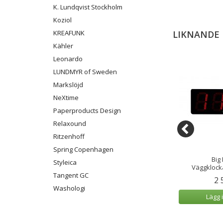
K. Lundqvist Stockholm
Koziol
LIKNANDE
KREAFUNK
Kähler
Leonardo
LUNDMYR of Sweden
Markslöjd
NeXtime
Paperproducts Design
Relaxound
Ritzenhoff
Spring Copenhagen
Ivy Wake-up light
Bordsklocka/Väckarklocka
Big 
Styleica
luetooth Svart
Company Alarm ø9cm Svart
Väggklock
Tangent GC
9 kr
329 kr
2 
Washologi
 varukorg
Lägg i varukorg
Lägg 