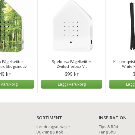
 Fågelkvitter
Speldosa Fågelkvitter
K. Lundqvist
box Skogsmotiv
Zwitscherbox Vit
White P
49 kr
699 kr
3
i varukorg
Lägg i varukorg
Lägg
SORTIMENT
INSPIRATION
Inredningsdetaljer
Tips & Råd
Dukning & Kök
Feng Shui