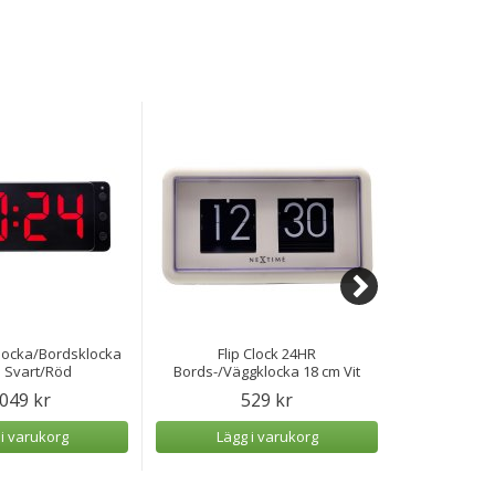
klocka/Bordsklocka
Flip Clock 24HR
Bordskloc
 Svart/Röd
Bords-/Väggklocka 18 cm Vit
Company 
 049 kr
529 kr
 i varukorg
Lägg i varukorg
Lägg