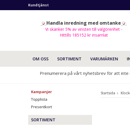
Kundtjänst
Handla inredning med omtanke
Vi skänker 5% av vinsten till välgörenhet -
Hittills 185152 kr insamlat
OM OSS
SORTIMENT
VARUMÄRKEN
I
Prenumerera på vårt nyhetsbrev för att inte
Kampanjer
Startsida
Klock
Topplista
Presentkort
SORTIMENT