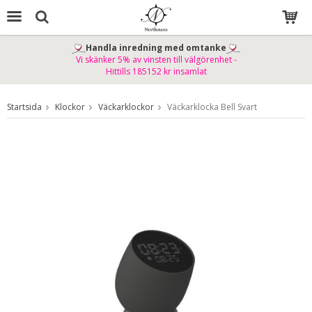
Handla inredning med omtanke
Vi skänker 5% av vinsten till välgörenhet -
Produkten har blivit tillagd i varukorgen
Hittills 185152 kr insamlat
Startsida
Klockor
Väckarklockor
Väckarklocka Bell Svart