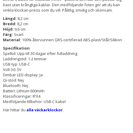
bäst utan krångliga kablar. Den medföljande foten gör att du kan
vinkla klockan precis som du vill. Pålitlig, smidig och skonsam.
Längd:
8,2 cm
Bredd:
8,2 cm
Höjd:
9,6 cm
Färg:
Svart
Material:
100% återvunnen GRS-certifierad ABS-plast/Stål/Silikon
Specifikation
Speltid: Upp till 30 dagar efter fulladdning
Laddningstid: 1-2 timmar
USB-typ: USB-C
Volt (V): 5V
Dimbar LED-display: Ja
Qi-stöd: Nej
Bluetooth: Nej
Batteri: Lithium 600mAh
Klassificeringar: IPX4
Medföljande tillbehör: USB-C kabel
Här hittar du
alla väckarklockor
.