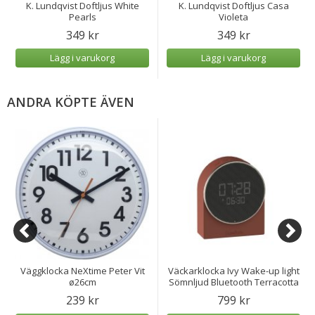
K. Lundqvist Doftljus White
K. Lundqvist Doftljus Casa
Pearls
Violeta
349 kr
349 kr
Lägg i varukorg
Lägg i varukorg
ANDRA KÖPTE ÄVEN
Väggklocka NeXtime Peter Vit
Väckarklocka Ivy Wake-up light
ø26cm
Sömnljud Bluetooth Terracotta
239 kr
799 kr