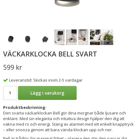
VÄCKARKLOCKA BELL SVART
599 kr
Leveranstid: Skickas inom 2-5 vardagar
Lägg i varukorg
Produktbeskrivning:
Den svarta väckarklockan Bell gör dina morgnar både ljusare och
enklare. Med sin eleganta och intuitiva design hjälper den dig att
vakna med ro och energi. Stäng av alarmet med ett enkelt knapptryck
– eller snooza genom att bara vända klockan upp och ner.
Bell är trådlös för maximal frihet – placera den där den passar dig