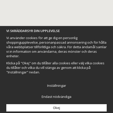
BETALNINGSALTERNATIV
VI SKRÄDDARSYR DIN UPPLEVELSE
Vi använder cookies för att ge dig en personlig
shoppingupplevelse, personanpassad annonsering och för hålla
våra webbplatser tillförlitliga och säkra. För detta ändamål samlar
vi in information om användarna, deras mönster och deras
VI SKICKAR MED
enheter.
Klicka på "Okej" om du tillåter alla cookies eller välj vilka cookies
du tillåter och vilka du vill stänga av genom att klicka på
"Inställningar" nedan.
Inställningar
Endast nödvändiga
Northmans Design AB
Till toppen av sidan
Drift & produktion:
Wikinggruppen
Okej
// Addwish span